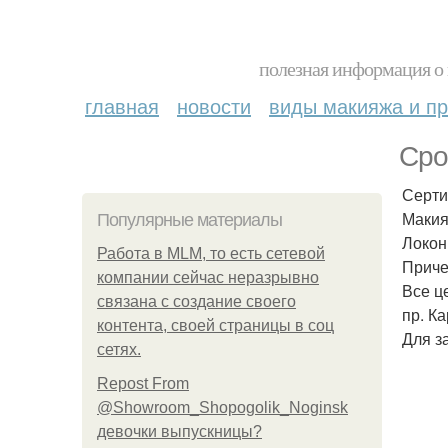
полезная информация о 
главная
новости
виды макияжа и пр
Сро
Серти
Макия
Популярные материалы
Локон
Работа в MLM, то есть сетевой
Приче
компании сейчас неразрывно
Все ц
связана с создание своего
пр. Ка
контента, своей страницы в соц
Для з
сетях.
Repost From
@Showroom_Shopogolik_Noginsk
девочки выпускницы?