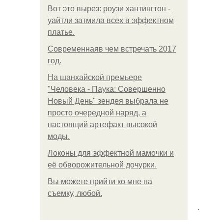
Вот это вырез: роузи хантингтон -
уайтли затмила всех в эффектном
платьe.
Современнаяв чем встречать 2017
год.
На шанхайской премьере
"Человека - Паука: Совершенно
Новый День" зендея выбрала не
просто очередной наряд, а
настоящий артефакт высокой
моды.
Локоны для эффектной мамочки и
её обворожительной дочурки.
Вы можете прийти ко мне на
съемку, любой.
.