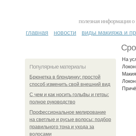
полезная информация о 
главная
новости
виды макияжа и пр
Сро
На ус
Локон
Популярные материалы
Макия
Брюнетка в блондинку: простой
Локон
способ изменить свой внешний вид
Причё
С чем и как носить гольфы и гетры:
полное руководство
Профессиональное мелирование
на светлые и русые волосы: подбор
правильного тона и ухода за
волосами