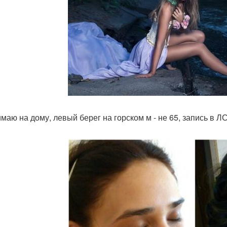
маю на дому, левый берег на горском м - не 65, запись в Л