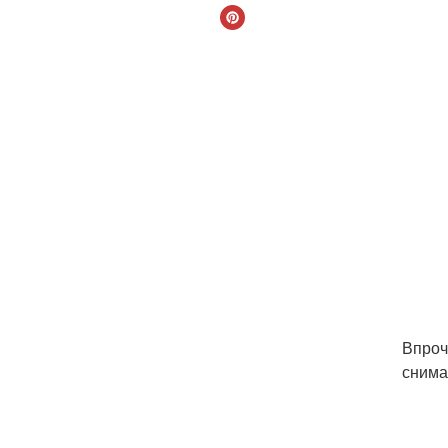
Впроч
снима