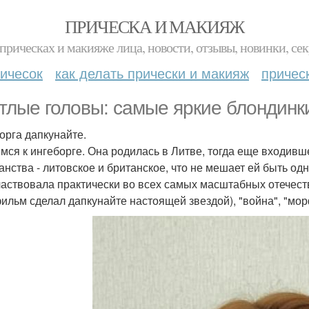
ПРИЧЕСКА И МАКИЯЖ
прическах и макияже лица, новости, отзывы, новинки, сек
ичесок
как делать прически и макияж
причес
тлые головы: самые яркие блондинки
орга дапкунайте.
мся к ингеборге. Она родилась в Литве, тогда еще входивше
анства - литовское и британское, что не мешает ей быть од
частвовала практически во всех самых масштабных отечес
фильм сделал дапкунайте настоящей звездой), "война", "мор