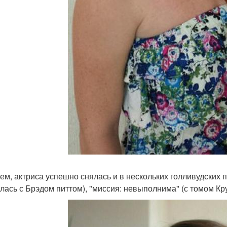
ем, актриса успешно снялась и в нескольких голливудских пр
лась с Брэдом питтом), "миссия: невыполнима" (с томом Кру