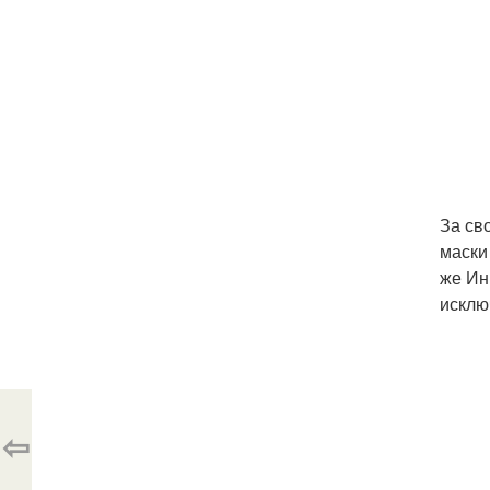
За св
маски
же Ин
исклю
⇦