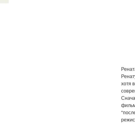
Ренат
Ренат
хотя 
совре
Снача
фильм
"посл
режис