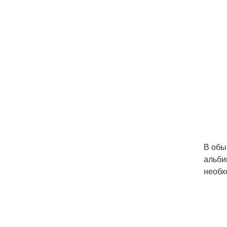
В обы
альби
необх