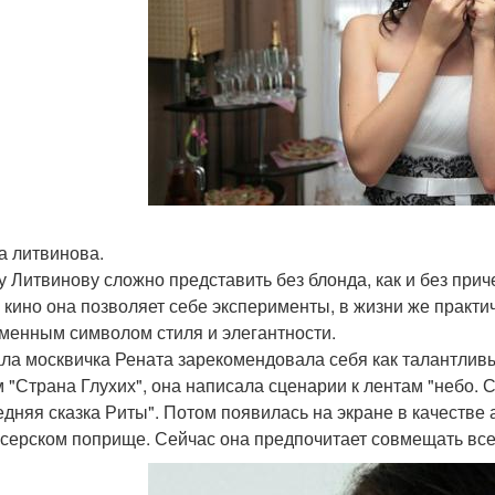
а литвинова.
у Литвинову сложно представить без блонда, как и без приче
в кино она позволяет себе эксперименты, в жизни же практи
менным символом стиля и элегантности.
ла москвичка Рената зарекомендовала себя как талантливы
 "Страна Глухих", она написала сценарии к лентам "небо. С
едняя сказка Риты". Потом появилась на экране в качестве
серском поприще. Сейчас она предпочитает совмещать все и