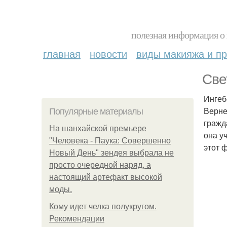
полезная информация о 
главная
новости
виды макияжа и пр
Све
Ингеб
Верне
Популярные материалы
гражд
На шанхайской премьере
она у
"Человека - Паука: Совершенно
этот 
Новый День" зендея выбрала не
просто очередной наряд, а
настоящий артефакт высокой
моды.
Кому идет челка полукругом.
Рекомендации