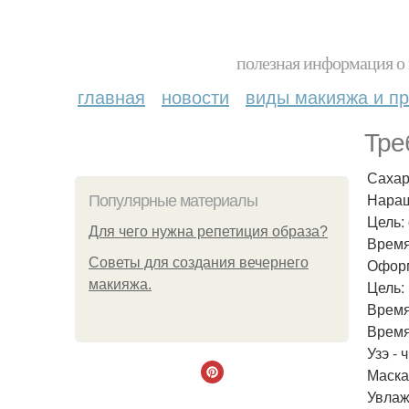
полезная информация о 
главная
новости
виды макияжа и пр
Тре
Сахар,
Наращ
Популярные материалы
Цель:
Для чего нужна репетиция образа?
Время
Советы для создания вечернего
Оформ
макияжа.
Цель:
Время
Время
Узэ - 
Маска
Увлаж