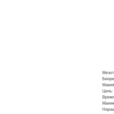
Мезоте
Биоре
Макия
Цель:
Время
Маник
Наращ