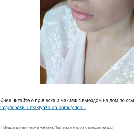
бнее читайте о прическе и макияж с выездом на дом по сс
om/pricheski-i-makiyazh-na-domu/prich...
и:
Модели для причесок и макияжа
,
Прическа и макияж с выездом на дом