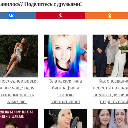
авилось? Поделитесь с друзьями!
 последнее время
Злата калягина
Как опоздани
я всё чаще одну
биография и
невесты на сва
закономерность
сколько
помогло дизайн
замечаю.
зарабатывает
открыть свой
Swasti Ji.
бренд.