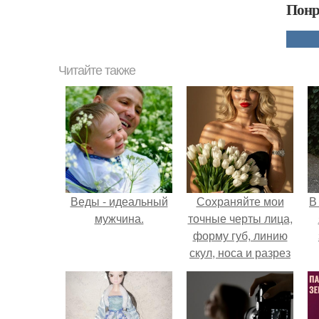
Понр
Читайте также
Веды - идеальный
Сохраняйте мои
В
мужчина.
точные черты лица,
форму губ, линию
скул, носа и разрез
глаз.