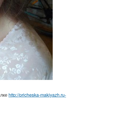
ылке
http://pricheska-makiyazh.ru-