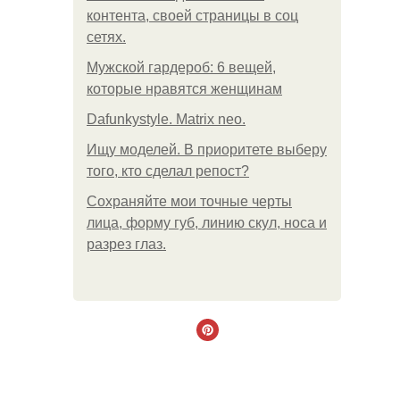
контента, своей страницы в соц
сетях.
Мужской гардероб: 6 вещей,
которые нравятся женщинам
Dafunkystyle. Matrix neo.
Ищу моделей. В приоритете выберу
того, кто сделал репост?
Сохраняйте мои точные черты
лица, форму губ, линию скул, носа и
разрез глаз.