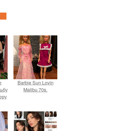
е
Barbie Sun Lovin
дьбу
Malibu 70s.
еру