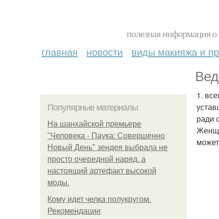
полезная информация о 
главная
новости
виды макияжа и пр
Вед
1. вс
устав
Популярные материалы
ради 
На шанхайской премьере
Женщи
"Человека - Паука: Совершенно
может
Новый День" зендея выбрала не
просто очередной наряд, а
настоящий артефакт высокой
моды.
Кому идет челка полукругом.
Рекомендации