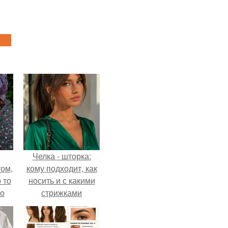
Челка - шторка:
ом,
кому подходит, как
 то
носить и с какими
но
стрижками
ь.
сочетать.