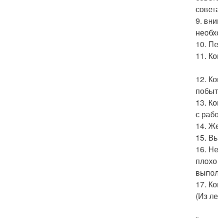
совет
9. вн
необх
10. П
11. Ко
12. К
побыт
13. К
с раб
14. Ж
15. В
16. Н
плохо
выпол
17. К
(Из л