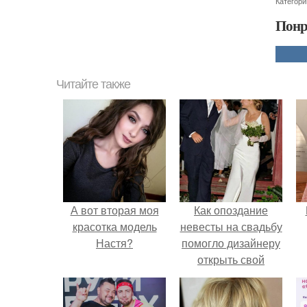
Категори
Понр
Читайте также
А вот вторая моя
Как опоздание
красотка модель
невесты на свадьбу
Настя?
помогло дизайнеру
открыть свой
бренд.