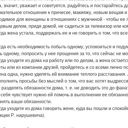
а, значит, уважает и советуется, радуйтесь и постарайтесь д
имательное отношение к прическе, макияжу, новым вещам 
одимое для женщины в отношениях с мужчиной - чтобы ее л
ервым делом, придя домой, не садиться за телевизор или к
гда жена устала, поддержать ее и не говорить о том, что все
огда есть необходимость побыть одному, успокоиться и подум
ь одному, попросить у нее прощения за то, что сейчас не м
огда уходите из дома на работу или по делам, а жена остает
оты или из компании друзей, пройдетесь и со всеми лично п
ена одна, нужно уделять ей внимание теплого расставания. 
ыполнять просьбы без мыслей о том, что вас хотят выдресс
е разделять обязанности дома, т. е. не доводить это до фан
 себя чувствует нужно ей помочь в выполнении ее обязанност
нять ваши обязанности.
огда уходите из дома говорить жене, куда вы пошли и спокой
екции Р. нарушевича).