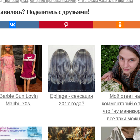
и:
Прически дома
,
Вечерние прически и макияж
,
Что сначала макияж или прическа
авилось? Поделитесь с друзьями!
Barbie Sun Lovin
Epilage - cенсация
Мой ответ на
Malibu 70s.
2017 года?
комментарий о т
что "ну маникюр
всё таки мож
было бы сделат