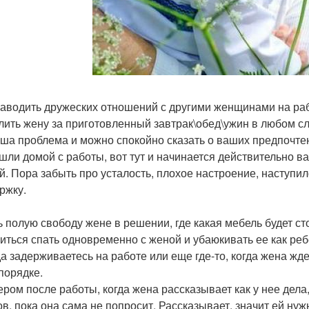
 заводить дружеских отношений с другими женщинами на ра
алить жену за приготовленный завтрак\обед\ужин в любом сл
аша проблема и можно спокойно сказать о ваших предпочте
ишли домой с работы, вот тут и начинается действительно 
й. Пора забыть про усталость, плохое настроение, наступи
ржку.
ь полую свободу жене в решении, где какая мебель будет стоя
житься спать одновременно с женой и убаюкивать ее как реб
гда задерживаетесь на работе или еще где-то, когда жена жд
 порядке.
чером после работы, когда жена рассказывает как у нее дела
ов, пока она сама не попросит. Рассказывает, значит ей ну