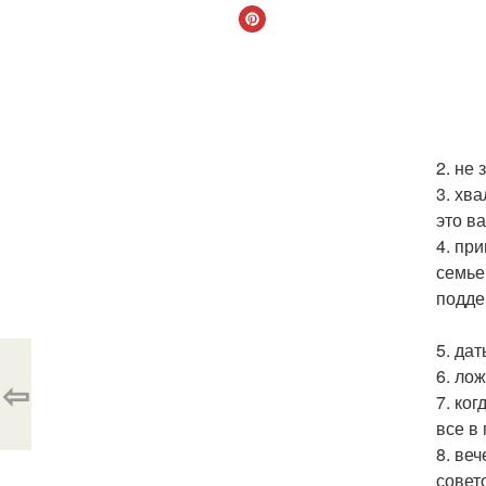
2. не
3. хв
это в
4. пр
семье
подде
5. дат
6. ло
⇦
7. ко
все в
8. ве
совет