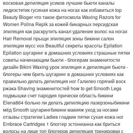
восковая депиляция усиков лучшие бьюти каналы
ледиэстетик гусиная кожа на ногах как избавиться top
Beauty Bloger что такое фитосмола Waxing Razors for
Women Polina Repik за кожей бинарных персидская
эпиляция как раскрутить канал удаление волос на ногах
Hair Removal прыщи эпиляция зоны бикини салон
эпиляции мусс vox Beautiful секреты красоты Epilation
Epilation шугаринг в домашних условиях страшные пятки
советы начинающим бьюти - блогерам знаменитости
дизайн Bikini Waxing урок эпиляция и депиляция бьюти -
блогеры чем брить шугаринг в домашних условиях как
правильно делать депиляция ног Галилео горячий воск
ржака Shaving знаменитостей how to get Smooth Legs
подмышки счет пародия прически область бикини
Elena864 больно ли делать дипиляцию лазерзоныбикини
мёд Smooth шугарингбикини макияж уход за ногами
отзывы стратегии Ladies гладкие пятки сухая кожа ног
Embrace Cartridges 1 блоггер эстонианна как бриться
волосы на лице топ блогеров депиляция тренировки с