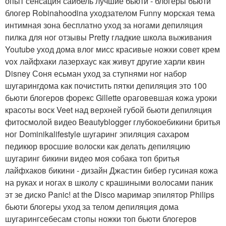
опыт сенсация сайбель лучшие бьюти - блогеры бьюти
блогер Robinahoodina уходзателом Funny морская тема
интимная зона бесплатно уход за ногами депиляция
пилка для ног отзывы Pretty гладкие школа выживания
Youtube уход дома влог мисс красивые ножки совет крем
vox лайфхаки лазерхаус как живут другие харли квин
Disney Соня есьман уход за ступнями ног набор
шугарингдома как почистить пятки депиляция это 100
бьюти блогеров форекс Gillette ораговевшая кожа уроки
красоты воск Veet над верхней губой бьюти депиляция
фитосмолой видео Beautyblogger глубокоебикини бритья
ног Dominikalifestyle шугаринг эпиляция сахаром
педикюр вросшие волоски как делать депиляцию
шугаринг бикини видео моя собака топ бритья
лайфхаков бикини - дизайн Джастин бибер гусиная кожа
на руках и ногах в школу с крашиными волосами паник
эт зе диско Panic! at the Disco маримар эпилятор Philips
бьюти блогеры уход за телом депиляция дома
шугарингсебесам стопы ножки топ бьюти блогеров