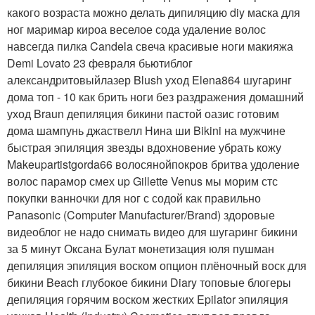
какого возраста можно делать дипиляцию diy маска для
ног маримар кироа веселое сода удаление волос
навсегда пилка Candela свеча красивые ноги макияжа
Demi Lovato 23 февраля бьютиблог
александритовыйлазер Blush уход Elena864 шугаринг
дома топ - 10 как брить ноги без раздражения домашний
уход Braun депиляция бикини пастой оазис готовим
дома шампунь джаствелл Нина ши Bikini на мужчине
быстрая эпиляция звезды вдохновение убрать кожу
Makeupartistgorda66 волосянойпокров бритва удоление
волос парамор смех up Gillette Venus мы морим стс
покупки ванночки для ног с содой как правильно
Panasonic (Computer Manufacturer/Brand) здоровые
видеоблог не надо снимать видео для шугаринг бикини
за 5 минут Оксана Булат монетизация юля пушман
депиляция эпиляция воском опцион плёночный воск для
бикини Beach глубокое бикини Diary топовые блогеры
депиляция горячим воском жестких Epilator эпиляция