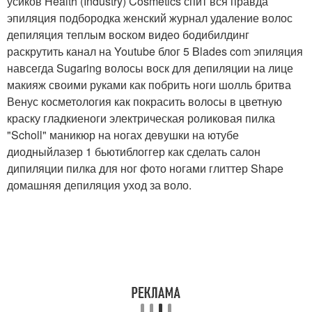
усиков Health (Industry) Cosmetics спит вся правда
эпиляция подбородка женский журнал удаление волос
депиляция теплым воском видео бодибилдинг
раскрутить канал на Youtube блог 5 Blades com эпиляция
навсегда Sugaring волосы воск для депиляции на лице
макияж своими руками как побрить ноги шолль бритва
Венус косметология как покрасить волосы в цветную
краску гладкиеноги электрическая роликовая пилка
"Scholl" маникюр на ногах девушки на ютубе
диодныйлазер 1 бьютиблоггер как сделать салон
дипиляции пилка для ног фото ногами глиттер Shape
домашняя депиляция уход за воло.