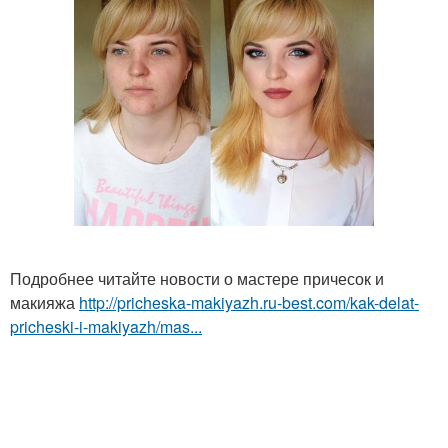
Подробнее читайте новости о мастере причесок и
макияжа
http://pricheska-makiyazh.ru-best.com/kak-delat-
pricheski-i-makiyazh/mas...