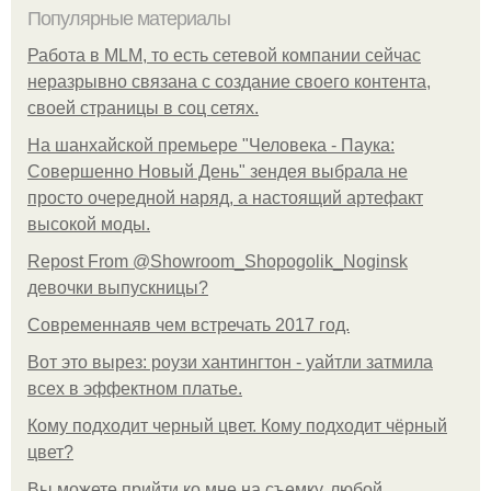
Популярные материалы
Работа в MLM, то есть сетевой компании сейчас
неразрывно связана с создание своего контента,
своей страницы в соц сетях.
На шанхайской премьере "Человека - Паука:
Совершенно Новый День" зендея выбрала не
просто очередной наряд, а настоящий артефакт
высокой моды.
Repost From @Showroom_Shopogolik_Noginsk
девочки выпускницы?
Современнаяв чем встречать 2017 год.
Вот это вырез: роузи хантингтон - уайтли затмила
всех в эффектном платьe.
Кому подходит черный цвет. Кому подходит чёрный
цвет?
Вы можете прийти ко мне на съемку, любой.