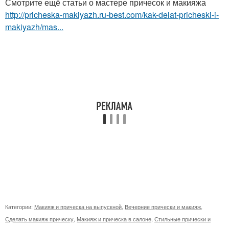
Смотрите ещё статьи о мастере причесок и макияжа
http://pricheska-makiyazh.ru-best.com/kak-delat-pricheski-i-
makiyazh/mas...
Категории:
Макияж и прическа на выпускной
,
Вечерние прически и макияж
,
Сделать макияж прическу
,
Макияж и прическа в салоне
,
Стильные прически и