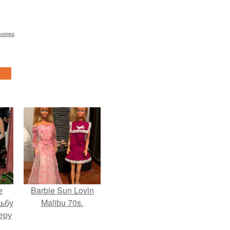
кияжа
е
Barbie Sun Lovin
дьбу
Malibu 70s.
еру