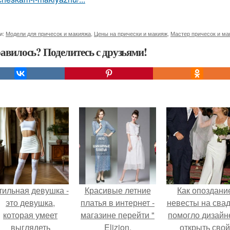
и:
Модели для причесок и макияжа
,
Цены на прически и макияж
,
Мастер причесок и ма
авилось? Поделитесь с друзьями!
тильная девушка -
Красивые летние
Как опоздани
это девушка,
платья в интернет -
невесты на сва
которая умеет
магазине перейти "
помогло дизайн
выглядеть
Elizion.
открыть свой