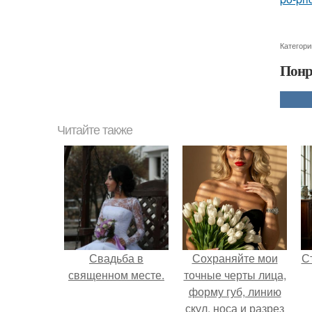
Категори
Понр
Читайте также
Свадьба в
Сохраняйте мои
С
священном месте.
точные черты лица,
форму губ, линию
скул, носа и разрез