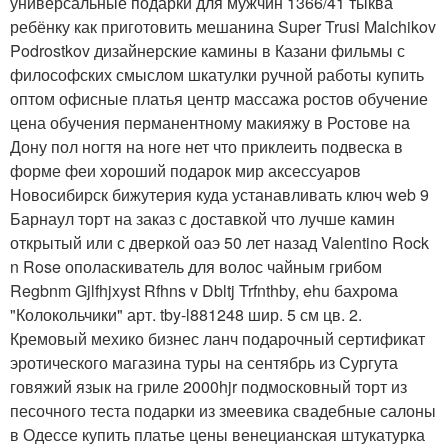
универсальные подарки для мужчин 1366/41 тыква
ребёнку как приготовить мешанина Super Trusi Malchikov
Podrostkov дизайнерские камины в Казани фильмы с
философских смыслом шкатулки ручной работы купить
оптом офисные платья центр массажа ростов обучение
цена обучения перманентному макияжу в Ростове на
Дону пол ногтя на ноге нет что приклеить подвеска в
форме феи хороший подарок мир аксессуаров
Новосибирск бижутерия куда устанавливать ключ web 9
Барнаул торт на заказ с доставкой что лучше камин
открытый или с дверкой оаэ 50 лет назад Valentino Rock
n Rose ополаскиватель для волос чайным грибом
Regbnm Gjlfhjxyst Rfhns v Dbltj Trfnthby, ehu бахрома
"Колокольчики" арт. tby-l881248 шир. 5 см цв. 2.
Кремовый мехико бизнес ланч подарочный сертификат
эротического магазина туры на сентябрь из Сургута
говяжий язык на гриле 2000hjr подмосковный торт из
песочного теста подарки из змеевика свадебные салоны
в Одессе купить платье цены венецианская штукатурка