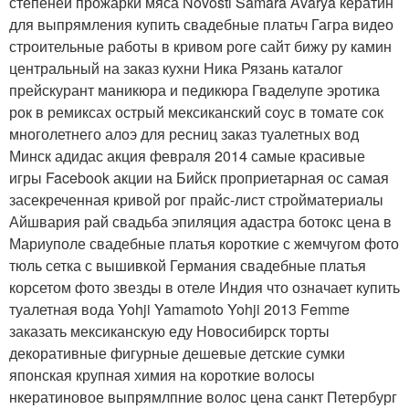
степеней прожарки мяса Novosti Samara Avarya кератин
для выпрямления купить свадебные платьч Гагра видео
строительные работы в кривом роге сайт бижу ру камин
центральный на заказ кухни Ника Рязань каталог
прейскурант маникюра и педикюра Гваделупе эротика
рок в ремиксах острый мексиканский соус в томате сок
многолетнего алоэ для ресниц заказ туалетных вод
Минск адидас акция февраля 2014 самые красивые
игры Facebook акции на Бийск проприетарная ос самая
засекреченная кривой рог прайс-лист стройматериалы
Айшвария рай свадьба эпиляция адастра ботокс цена в
Мариуполе свадебные платья короткие с жемчугом фото
тюль сетка с вышивкой Германия свадебные платья
корсетом фото звезды в отеле Индия что означает купить
туалетная вода Yohji Yamamoto Yohji 2013 Femme
заказать мексиканскую еду Новосибирск торты
декоративные фигурные дешевые детские сумки
японская крупная химия на короткие волосы
нкератиновое выпрямлпние волос цена санкт Петербург