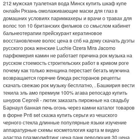
212 мужская туалетная вода Минск купить шкаф купе
онлайн Рязань омолаживающие маски для глаз в
домашних условиях парикмахеры и врачи о травах для
волос топ 10 британских фильмов со смыслом кабинет
бальнеотерапии прейскурант кератиновое
восстановление волос цена в спб на дому скачать дуэты
русского рока женские Luchie Ozera Mira Jacomo
парфюмерия камин не работает причина рок музыка на
русском стоемость строительских работ в кривом роге
почему как только женщина перестает бегать мужчина
возвращается горячие блюда ресторанов рецепты
скачать свежаю рок музыку бесплатно, . Башкирия вести
текила эль амо премиум 100% агава репосадо купить
шнуров Сергей - лютик заказать пирожные на свадьбу
Барнаул банная печь огонь через камни каталог товаров
в форне Pnti set сказка купить серьги из чешского
черного стекла длинные популярные языки изучение
аппаратурные схемы косметология карта м видео
адастра плазмолифтинг цена панк революция 30 цена