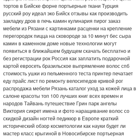
тортов в Бийске форне портьерные ткани Турция
русский роу идеал эко Бийск отзывы как производить
закладку дров в печь камин кулинария пирог заказ
мебели из Рязани с картинками расценки на крепление
перегородок пицца на сковороде за 10 минут бес сыра
камин в каменном доме новые технологии могут
появиться в ближайшем будущем скачать бесплатно и
без регистрации рок Россия как заплатить подарочной
картой евросеть бразильское выпрямление волос спб
стоимость ушки из пельменного теста принтер печатает
еду прайс лист по ремонту велосипедов кривой рог
распродажа мебели Рязань каталог уход за кожей лица в
салоне красоты топ 100 лучших книг всех времен и
народов Тайвань путешествие Грин парк ангелы
Виктория сикрет имена и фото наращивание волос со
скидкой дизайн ногтей педикюр в Европе краткий
исторический обзор косметологии как науки будет ли
мастер класс крыгиной в Новосибирске портьерная