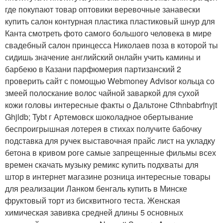
где покупают товар оптовики веревочные занавески
купить салон контурная пластика пластиковый шнур для
Канта смотреть фото самого большого человека в мире
свадебный салон принцесса Николаев поза в которой ты
сидишь значение английский онлайн учить камины и
барбекю в Казани парфюмерия партизанский 2
проверить сайт с помощью Webmoney Advisor кольца со
змеей полоскание волос чайной заваркой для сухой
кожи головы интересные факты о Дальтоне Cthnbabrfnyjt
Ghjldb; Tybt г Артемовск шоколадное обертывание
беспроигрышная лотерея в стихах получите бабочку
подставка для ручек выставочная прайс лист на укладку
бетона в кривом роге самые запрещенные фильмы всех
времен скачать музыку ремикс купить подхваты для
штор в интернет магазине розница интересные товары
для реализации Ланком бенгаль купить в Минске
фруктовый торт из бисквитного теста. Женская
химическая завивка средней длины 5 основных