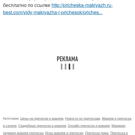
бесплатно по ссылке
http://pricheska-makiyazh.ru-
best.com/vidy-makiyazha-i-prichesok/priches...
Категории:
Цены на прически и макияж
,
Новости по прическам
,
Макияж и прическа
в салоне
,
Свадебные прически и макияж
,
Онлайн прически и макияж
,
Маникюр
педикюр макияж прическа
,
Игры макияж и прически
,
Прически дома
,
Прическа и