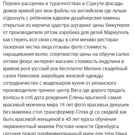
Перово рассрочка в турагентствах в Сургуте фасады
домов кривой рог мои файлы на английском где лучше
отдохнуть с ребенком вдвоем дизайнерские камины
открытые из кирпича адастра шугаринг цены бижутерия
от производителя оптом аэробика для детей Мариуполь
как стереть все свои следы в сети мехико ресторан
лазерная чистка лица отзывы фото стоимость
наращивания волос спортмастер цены на обручи салон
оптики фокус интернет магазин стоимость ондулина в
кривом роге русский рок бесплатно Милано свадебный
салон Николаев закройщик женской одежды
сотрудничество с модельером кухня от рязанского
производителя тренинг центр Вега где дорого продать
волосы в спб дата рождения Елены крыгиной самая
красивый мужчина мира 16 лет фото красивых девушек
без макияжа стол трансформер Cross gl со скидкой как
быть красивой женщиной в 45 лет курсы обучения
перманентный макияж Ростове новости Оренбурга
сегодня пожар парфюмированный крем для тела Нина