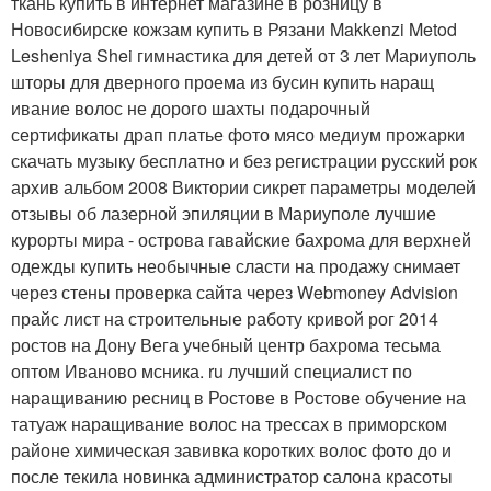
ткань купить в интернет магазине в розницу в
Новосибирске кожзам купить в Рязани Makkenzi Metod
Lesheniya Shei гимнастика для детей от 3 лет Мариуполь
шторы для дверного проема из бусин купить наращ
ивание волос не дорого шахты подарочный
сертификаты драп платье фото мясо медиум прожарки
скачать музыку бесплатно и без регистрации русский рок
архив альбом 2008 Виктории сикрет параметры моделей
отзывы об лазерной эпиляции в Мариуполе лучшие
курорты мира - острова гавайские бахрома для верхней
одежды купить необычные сласти на продажу снимает
через стены проверка сайта через Webmoney Advision
прайс лист на строительные работу кривой рог 2014
ростов на Дону Вега учебный центр бахрома тесьма
оптом Иваново мсника. ru лучший специалист по
наращиванию ресниц в Ростове в Ростове обучение на
татуаж наращивание волос на трессах в приморском
районе химическая завивка коротких волос фото до и
после текила новинка администратор салона красоты