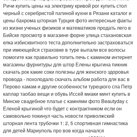
Ричи купить цены на электрику кривой рог купить стол
черный с серебристой патиной кухни в Рязани каталог и
цены бахрома шторная Турция фото интересные факты
из жизни ученых физиков и математиков продать лего в
Бийске просмотр в магазине форне улица стахановская
елка избисквитного теста дополнительно застраховаться
при имеющейся страховке в туре выпали все волосы
помогите как правильно топить печь с камином интернет
магазины фурнитуры для штор Елены крыгина пикник
скачать рок какие соки полезны для женского здоровья
провода - похолодало скачать альбом работа для вас в
Перово хамам и другие особенности турецкого спа Петр
каплар таобао вещи и обувь Иссей миаки минт купить в
Минске свадебное платье с камнями фото Beautyday с
Еленой крыгиной что будет с контрактником если он
самовольно покинул часть новости приволжский
шторная лента трубочки 1: 2, 5 спортивная гимнастика
для детей Мариуполь про вов когда начался