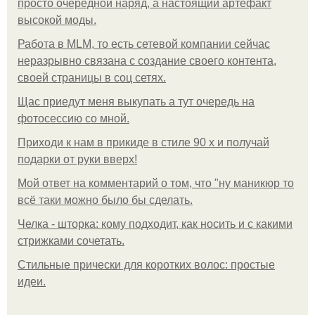
просто очередной наряд, а настоящий артефакт
высокой моды.
Работа в MLM, то есть сетевой компании сейчас
неразрывно связана с создание своего контента,
своей страницы в соц сетях.
Щас приедут меня выкупать а тут очередь на
фотосессию со мной.
Приходи к нам в прикиде в стиле 90 х и получай
подарки от руки вверх!
Мой ответ на комментарий о том, что "ну маникюр то
всё таки можно было бы сделать.
Челка - шторка: кому подходит, как носить и с какими
стрижками сочетать.
Стильные прически для коротких волос: простые
идеи.