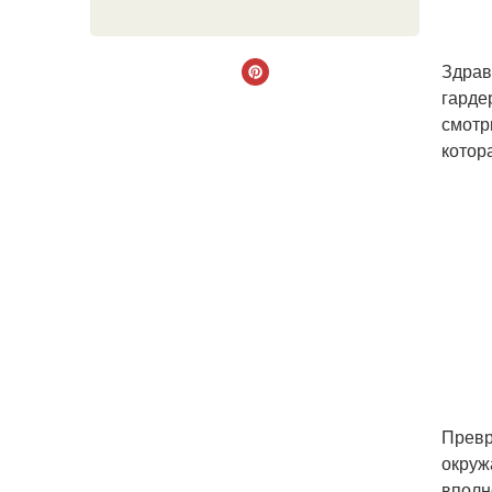
Здрав
гарде
смотр
котор
Превр
окруж
вполн