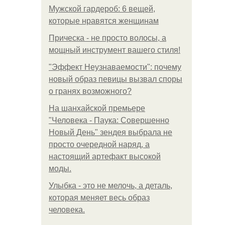
Мужской гардероб: 6 вещей,
которые нравятся женщинам
Прическа - не просто волосы, а
мощный инструмент вашего стиля!
"Эффект Неузнаваемости": почему
новый образ певицы вызвал споры
о гранях возможного?
На шанхайской премьере
"Человека - Паука: Совершенно
Новый День" зендея выбрала не
просто очередной наряд, а
настоящий артефакт высокой
моды.
Улыбка - это не мелочь, а деталь,
которая меняет весь образ
человека.