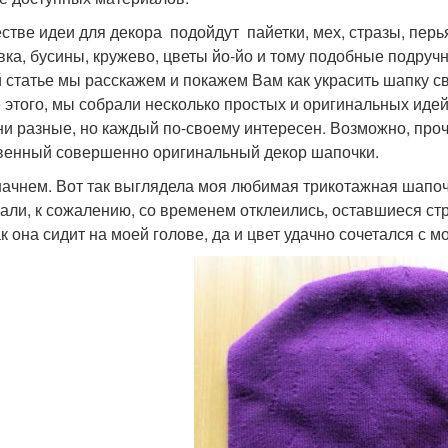
естве идеи для декора подойдут пайетки, мех, стразы, перь
ка, бусины, кружево, цветы йо-йо и тому подобные подруч
й статье мы расскажем и покажем Вам как украсить шапку
 этого, мы собрали несколько простых и оригинальных идей
ни разные, но каждый по-своему интересен. Возможно, проч
венный совершенно оригинальный декор шапочки.
начнем. Вот так выглядела моя любимая трикотажная шапочк
али, к сожалению, со временем отклеились, оставшиеся ст
ак она сидит на моей голове, да и цвет удачно сочетался с 