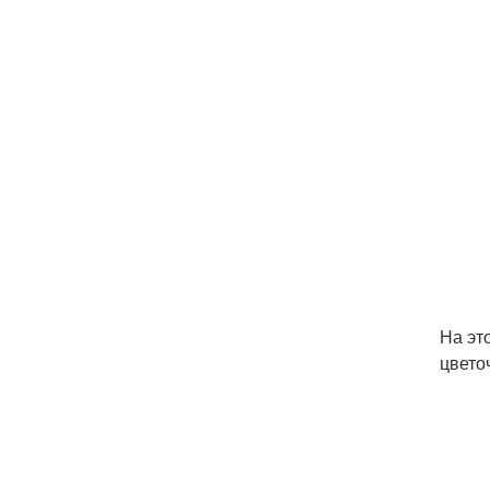
На эт
цвето