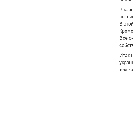
В кач
вышив
В это
Кроме
Все о
собст
Итак 
украш
тем к