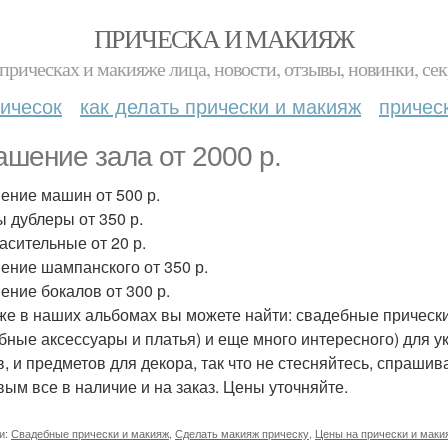
ПРИЧЕСКА И МАКИЯЖ
прическах и макияже лица, новости, отзывы, новинки, сек
ичесок
как делать прически и макияж
причес
ашение зала от 2000 р.
ение машин от 500 р.
ы дублеры от 350 р.
асительные от 20 р.
ение шампанского от 350 р.
ение бокалов от 300 р.
 же в наших альбомах вы можете найти: свадебные прически
бные аксессуары и платья) и еще много интересного) для у
в, и предметов для декора, так что не стесняйтесь, спраш
вым все в наличие и на заказ. Цены уточняйте.
и:
Свадебные прически и макияж
,
Сделать макияж прическу
,
Цены на прически и маки