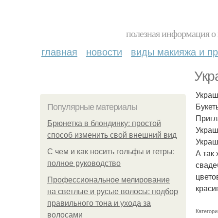
полезная информация о 
главная
новости
виды макияжа и пр
Укр
Украш
Букет
Популярные материалы
Пригл
Брюнетка в блондинку: простой
Украш
способ изменить свой внешний вид
Украш
С чем и как носить гольфы и гетры:
А так
полное руководство
сваде
цвето
Профессиональное мелирование
краси
на светлые и русые волосы: подбор
правильного тона и ухода за
Категори
волосами