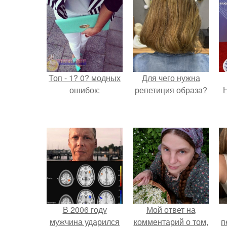
Топ - 1? 0? модных
Для чего нужна
ошибок:
репетиция образа?
Н
В 2006 году
Мой ответ на
мужчина ударился
комментарий о том,
п