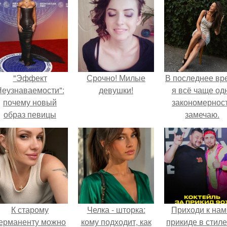
"Эффект
Срочно! Милые
В последнее вр
еузнаваемости":
девушки!
я всё чаще од
почему новый
закономернос
образ певицы
замечаю.
вызвал споры о
гранях
возможного?
К старому
Челка - шторка:
Приходи к нам
ерманенту можно
кому подходит, как
прикиде в стиле