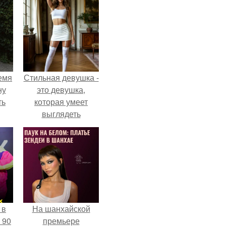
емя
Стильная девушка -
ну
это девушка,
ть
которая умеет
выглядеть
привлекательно и
элегантно в любои
ситуации.
 в
На шанхайской
 90
премьере