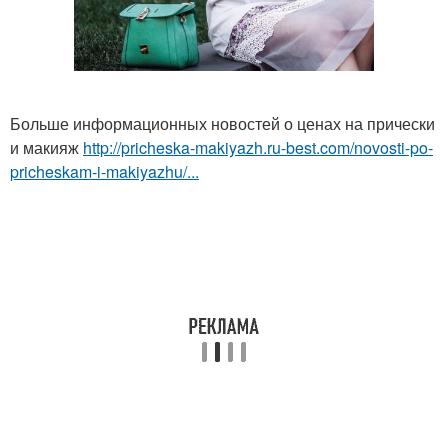
Больше информационных новостей о ценах на прически
и макияж
http://pricheska-makiyazh.ru-best.com/novosti-po-
pricheskam-i-makiyazhu/...