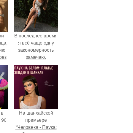
ои
В последнее время
ца,
я всё чаще одну
нию
закономерность
рез
замечаю.
 в
На шанхайской
 90
премьере
"Человека - Паука: