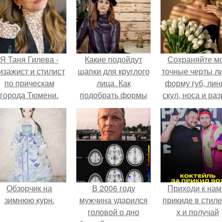
Я Таня Гилева -
Какие подойдут
Сохраняйте м
изажист и стилист
шапки для круглого
точные черты ли
по прическам
лица. Как
форму губ, ли
города Тюмени.
подобрать формы
скул, носа и раз
шляп для круглого
глаз.
лица
Обзорчик на
В 2006 году
Приходи к нам
зимнюю курн.
мужчина ударился
прикиде в стиле
головой о дно
х и получай