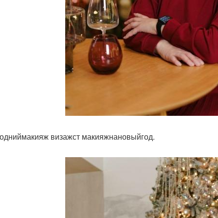
одниймакияж визажст макияжнановыйгод.