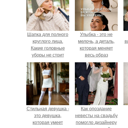
Шапка для полного
Улыбка - это не
круглого лица.
мелочь, а деталь,
в
Какие головные
которая меняет
уборы не стоит
весь образ
носить женщинам с
человека.
круглым лицом
Стильная девушка -
Как опоздание
это девушка,
невесты на свадьбу
которая умеет
помогло дизайнеру