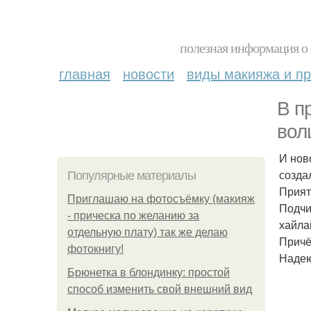
полезная информация о 
главная
новости
виды макияжа и пр
В п
вол
И нов
созда
Популярные материалы
Прият
Приглашаю на фотосъёмку (макияж
Подчи
- прическа по желанию за
хайла
отдельную плату) так же делаю
Причё
фотокнигу!
Надею
Брюнетка в блондинку: простой
способ изменить свой внешний вид