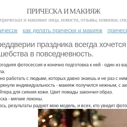
ПРИЧЕСКА И МАКИЯЖ
прическах и макияже лица, новости, отзывы, новинки, сек
ичесок
как делать прически и макияж
причес
реддверии праздника всегда хочется
шебства в повседневность.
огодняя фотосессия и конечно подготовка к ней - один из 
ла.
но работать с людьми, которых давно знаешь и не раз с ни
ркнули индивидуальность - макияж получился нежным, с акц
йтера для сияния кожи. Цвет помады закончил образ.
ска - мягкие локоны.
сь, результаты радуют мою модель, и всех, кто увидит фот