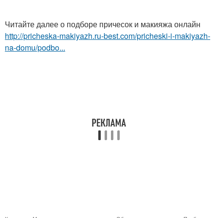
Читайте далее о подборе причесок и макияжа онлайн
http://pricheska-makiyazh.ru-best.com/pricheski-i-makiyazh-
na-domu/podbo...