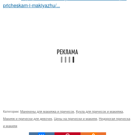
pricheskam-i-makiyazhu/...
Категории:
Манекены для макияжа и причесок
,
Кукла для причесок и макияжа
,
Макияж и прически для девочек
,
Цены на прически и макияж
,
Недорогая прическа
и макияж