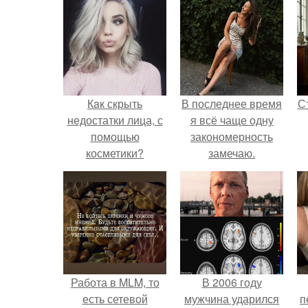
Кaк скрыть
В последнее время
С
недостатки лица, с
я всё чаще одну
помощью
закономерность
косметики?
замечаю.
э
Работа в MLM, то
В 2006 году
есть сетевой
мужчина ударился
п