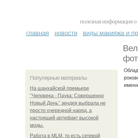
полезная информация о 
главная
новости
виды макияжа и пр
Вел
фот
Облад
роков
Популярные материалы
именн
На шанхайской премьере
"Человека - Паука: Совершенно
Новый День" зендея выбрала не
просто очередной наряд, а
настоящий артефакт высокой
моды.
Работа в MLM, то есть сетевой