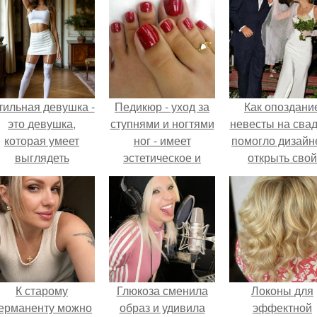
тильная девушка -
Педикюр - уход за
Как опоздани
это девушка,
ступнями и ногтями
невесты на сва
которая умеет
ног - имеет
помогло дизайн
выглядеть
эстетическое и
открыть свой
привлекательно и
профилактическое
бренд.
легантно в любои
значение и
ситуации.
является
обязательной
процедурой.
К старому
Глюкоза сменила
Локоны для
ерманенту можно
образ и удивила
эффектной