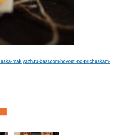
icheska-makiyazh.ru-best.com/novosti-po-pricheskam-