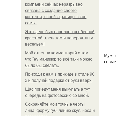
компании сейчас неразрывно
связана с создание своего
контента, своей страницы в соц
сетях.
Этот день был наполнен особенной
красотой, трепетом и невероятным
весельем!
Мой ответ на комментарий о том,
Мужчи
что "ну маникюр то всё таки можно
совме
было бы сделать.
Приходи к нам в прикиде в стиле 90
х и получай подарки от руки вверх!
Щас приедут меня выкупать а тут
очередь на фотосессию со мной.
Сохраняйте мои точные черты
лица, форму губ, линию скул, носа и