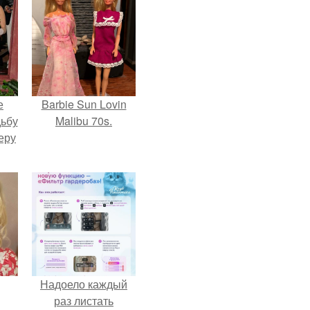
е
Barbie Sun Lovin
дьбу
Malibu 70s.
еру
Надоело каждый
раз листать