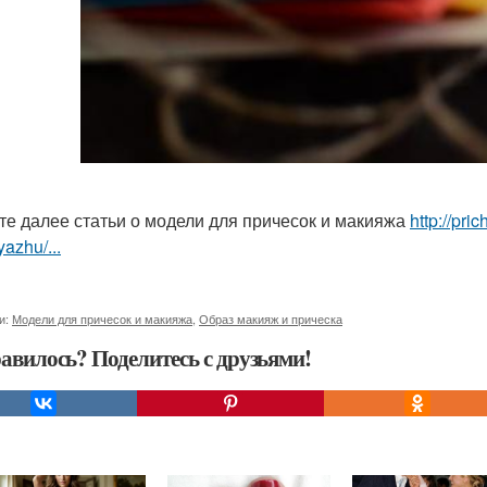
те далее статьи о модели для причесок и макияжа
http://pr
yazhu/...
и:
Модели для причесок и макияжа
,
Образ макияж и прическа
авилось? Поделитесь с друзьями!