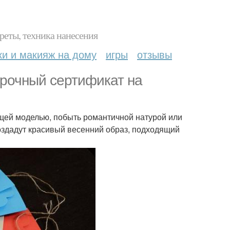
реты, техника нанесения
ки и макияж на дому
игры
отзывы
арочный сертификат на
щей моделью, побыть романтичной натурой или
создадут красивый весенний образ, подходящий