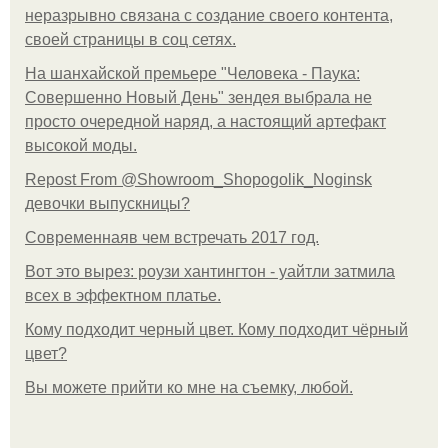
неразрывно связана с создание своего контента,
своей страницы в соц сетях.
На шанхайской премьере "Человека - Паука:
Совершенно Новый День" зендея выбрала не
просто очередной наряд, а настоящий артефакт
высокой моды.
Repost From @Showroom_Shopogolik_Noginsk
девочки выпускницы?
Современнаяв чем встречать 2017 год.
Вот это вырез: роузи хантингтон - уайтли затмила
всех в эффектном платьe.
Кому подходит черный цвет. Кому подходит чёрный
цвет?
Вы можете прийти ко мне на съемку, любой.