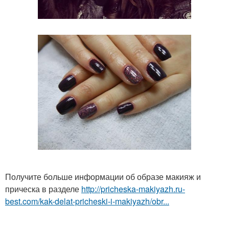
Получите больше информации об образе макияж и
прическа в разделе
http://pricheska-makiyazh.ru-
best.com/kak-delat-pricheski-i-makiyazh/obr...