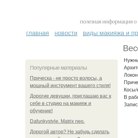
полезная информация о 
главная
новости
виды макияжа и пр
Вес
Нужны
Архит
Популярные материалы
Локон
Прическа - не просто волосы, а
Приче
мощный инструмент вашего стиля!
Косы/
Дорогие девушки, приглашаю вас к
В раб
себе в студию на макияж и
Запис
обучение!
Dafunkystyle. Matrix neo.
Дорогой автор? Не забудь сделать