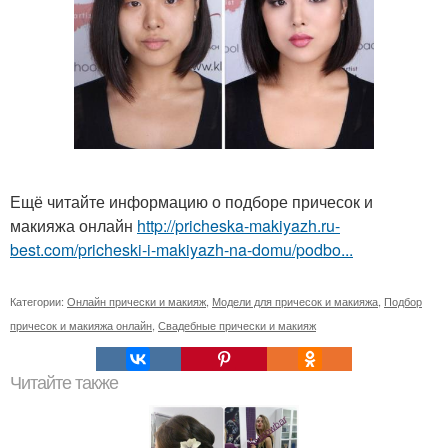
Ещё читайте информацию о подборе причесок и
макияжа онлайн
http://pricheska-makiyazh.ru-
best.com/pricheski-i-makiyazh-na-domu/podbo...
Категории:
Онлайн прически и макияж
,
Модели для причесок и макияжа
,
Подбор
причесок и макияжа онлайн
,
Свадебные прически и макияж
Читайте также