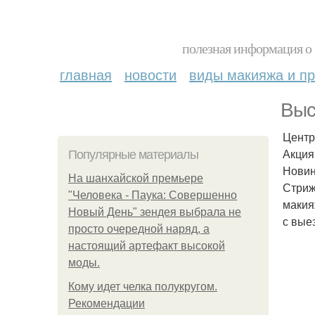
полезная информация о 
главная
новости
виды макияжа и пр
Выс
Центр
Акция
Популярные материалы
Новин
На шанхайской премьере
Стриж
"Человека - Паука: Совершенно
макия
Новый День" зендея выбрала не
с вые
просто очередной наряд, а
настоящий артефакт высокой
моды.
Кому идет челка полукругом.
Рекомендации