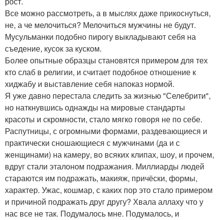
рост.
Все можно рассмотреть, а в мыслях даже прикоснуться,
не, а че мелочиться? Мелочиться мужчины не будут.
Мусульманки подобно пирогу выкладывают себя на
съедение, кусок за куском.
Более опытные образцы становятся примером для тех
кто слаб в религии, и считает подобное отношение к
хиджабу и выставление себя напоказ нормой.
Я уже давно перестала следить за жизнью "Селебрити",
но наткнувшись однажды на мировые стандарты
красоты и скромности, стало мягко говоря не по себе.
Распутницы, с огромными формами, раздевающиеся и
практически сношающиеся с мужчинами (да и с
женщинами) на камеру, во всяких клипах, шоу, и прочем,
вдруг стали эталоном подражания. Миллиарды людей
стараются им подражать, макияж, причёски, формы,
характер. Ужас, кошмар, с каких пор это стало примером
и причиной подражать друг другу? Хвала аллаху что у
нас все не так. Подумалось мне. Подумалось, и