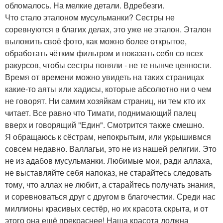
обломалось. На мелкие детали. Вдребезги.
Что стало эталоном мусульманки? Сестры не
соревнуются в благих делах, это уже не эталон. Эталон
выложить своё фото, как можно более открытое,
обработать чётким фильтром и показать себя со всех
ракурсов, чтобы сестры поняли - не те нынче ценности.
Время от времени можно увидеть на таких страницах
какие-то аяты или хадисы, которые абсолютно ни о чем
не говорят. Ни самим хозяйкам страниц, ни тем кто их
читает. Все равно что Тимати, поднимающий палец
вверх и говорящий "Един". Смотрится также смешно.
Я обращаюсь к сёстрам, непокрытым, или укрышивмся
совсем недавно. Валлагьи, это не из нашей религии. Это
не из адабов мусульманки. Любимые мои, ради аллаха,
не выставляйте себя напоказ, не старайтесь следовать
тому, что аллах не любит, а старайтесь получать знания,
и соревноваться друг с другом в благочестии. Среди нас
миллионы красивых сестёр, но их красота скрыта, и от
этого она ещё прекраснее! Наша красота должна