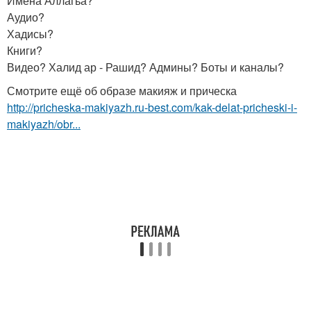
Имена Аллагьа?
Аудио?
Хадисы?
Книги?
Видео? Халид ар - Рашид? Админы? Боты и каналы?
Смотрите ещё об образе макияж и прическа
http://pricheska-makiyazh.ru-best.com/kak-delat-pricheski-i-
makiyazh/obr...