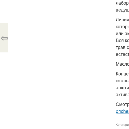
лабор
ведущ
Линия
котор
или а
⇦
Вся к
трав 
естес
Масло
Конце
кожны
анюти
актив
Смотр
priche
Категори