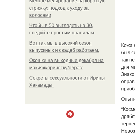
Мелкое мелирование на короткую
стрижку: подход к уходу за
волосами
Чтобы в 50 выглядеть на 30,
следуйте простым правилам:
Вот так мы в высокий сезон
Кожа 
выпускных и свадеб работаем.
был со
так н
Окошки на выходные декабря на
для м
макияж/прическу/образ:
Знако
Секреты сексуальности от Ирины
оправ
Хакамады.
приоб
Опытн
"Косм
дрябл
терпе
Невоз