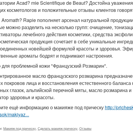
атории Acad? mie Scientifique de Beaut? Достойна уважен
их косметологов и положительные отзывы клиентов говорят
 Aromath? Rapie пополняет арсенал натуральной продукции
ые можно разделить на несколько групп: очищение, тониза
ктиваторы лечебного действия косметики, средства эксфоли
осметическая продукция сочетает в себе уникальные ингр
соединенных новейшей формулой красоты и здоровья. Эфи
твенные ароматы бодрят и поднимают настроения.
 для проблемной кожи "Французский Розмарин".
нтрированное масло французского розмарина предназначе
х покровов лица и восстановления естественного баланса к
ных глазок, альпийской перечной мяты, масло розмарина и
атор здоровья и красоты.
ите ещё информацию о макияже под прическу
http://priche
sok/makiyaz...
и:
Макияж под прическу
,
Сделать макияж прическу
,
Отзывы