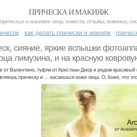
ПРИЧЕСКА И МАКИЯЖ
прическах и макияже лица, новости, отзывы, новинки, сек
ичесок
как делать прически и макияж
причес
еск, сияние, яркие вспышки фотоаппа
рца лимузина, и на красную ковров
е от Валентино, туфли от Кристиан Диор и рядом красивый
вляешь прическу и … касаешься кожи лица. О, боже, что это