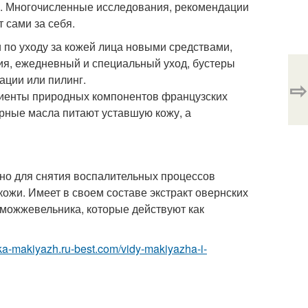
ия. Многочисленные исследования, рекомендации
 сами за себя.
 по уходу за кожей лица новыми средствами,
ция, ежедневный и специальный уход, бустеры
ации или пилинг.
⇨
едиенты природных компонентов французских
рные масла питают уставшую кожу, а
но для снятия воспалительных процессов
ожи. Имеет в своем составе экстракт овернских
 можжевельника, которые действуют как
ska-makiyazh.ru-best.com/vidy-makiyazha-i-