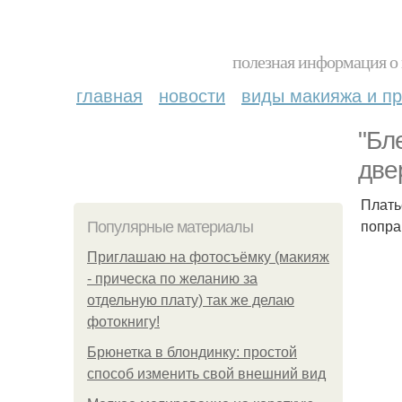
полезная информация о 
главная
новости
виды макияжа и пр
"Бл
две
Плать
попра
Популярные материалы
Приглашаю на фотосъёмку (макияж
- прическа по желанию за
отдельную плату) так же делаю
фотокнигу!
Брюнетка в блондинку: простой
способ изменить свой внешний вид