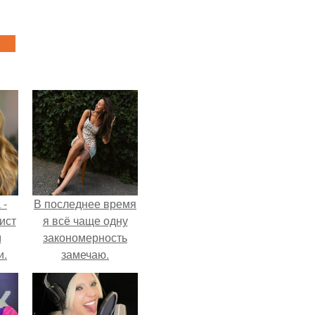
 -
В последнее время
ист
я всё чаще одну
м
закономерность
и.
замечаю.