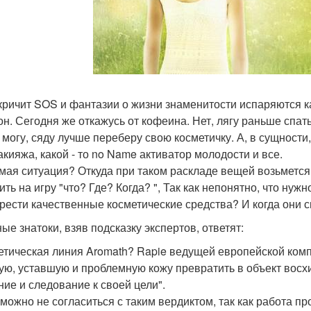
кричит SOS и фантазии о жизни знаменитости испаряются к
н. Сегодня же откажусь от кофеина. Нет, лягу раньше спать.
е могу, сяду лучше переберу свою косметичку. А, в сущности
акияжа, какой - то no Name активатор молодости и все.
мая ситуация? Откуда при таком раскладе вещей возьмется
ить на игру "что? Где? Когда? ", Так как непонятно, что нуж
рести качественные косметические средства? И когда они с
ые знатоки, взяв подсказку экспертов, ответят:
етическая линия Aromath? Rapie ведущей европейской компа
ую, уставшую и проблемную кожу превратить в объект восх
ние и следование к своей цели".
можно не согласиться с таким вердиктом, так как работа 