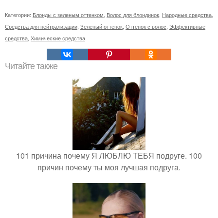
Категории:
Блонды с зеленым оттенком
,
Волос для блондинок
,
Народные средства
,
Средства для нейтрализации
,
Зеленый оттенок
,
Оттенок с волос
,
Эффективные
средства
,
Химические средства
Читайте также
101 причина почему Я ЛЮБЛЮ ТЕБЯ подруге. 100
причин почему ты моя лучшая подруга.