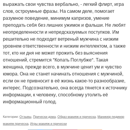
выражать свои чувства вербально, - легкий флирт, игра
слов, остроумные фразы. На самом деле, помогает
разумное поведение, минимум капризов, умение
преподать себя без лишних ужимок и фальши. Не любят
неопределенности и непредсказуемых поступков. Им
решительно не подходит ветреный мужчина с низким
уровнем ответственности и низким интеллектом, а также
тот, кто ни дня не может прожить без выяснения
отношений, стремится "Копать Поглубже". Такая
женщина, прежде всего, в мужчине ценит ум и чувство
юмора. Она не станет начинать отношения с мужчиной,
если он не привносит в её жизнь какое-то разнообразие,
интерес. Подсознательно, она всегда тянется к источнику
информации, к человеку, способному утолить её
информационный голод.
Категории:
Отзывы
,
Прически дома
,
Образ макияж и прическа
,
Маникюр педикюр
макияж прическа
,
Игры макияж и прически