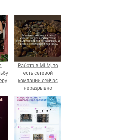
е
Работа в MLM, то
дьбу
есть сетевой
еру
компании сейчас
неразрывно
связана с создание
своего контента,
своей страницы в
соц сетях.