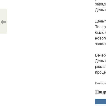
заряд
День 
⇦
День?
Тепер
было 
новог
запол
Вечер
День 
рюкза
проце
Категори
Понр