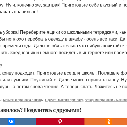
ку! Ну и, конечно же, завтрак! Приготовьте себе вкусный и п
начать прааильно!
ь уборка! Переберите ящики со школьными тетрадками, ка
бы неплохо перебрать одежду в шкафу - осень все таки. Да
о времени года! Дальше обязательно что нибудь почитайте
нить ежедневник и немного посидеть в интернете или посмотр
?
к концу подходит. Приготовьте все для школы. Погладьте ф
к или сумочку. Поужинайте. Далее можно принять ванну. Ну
дуры, а потом снова чтение! А теперь спать. Ложитесь не п
и:
Макияж и прическа в школу
,
Сделать макияж прическу
,
Вечерние прически и макияж
авилось? Поделитесь с друзьями!