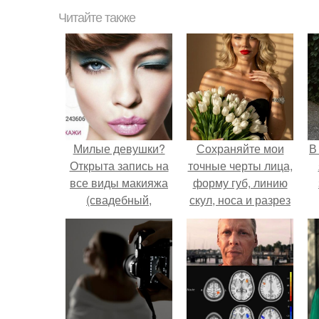
Читайте также
Милые девушки?
Сохраняйте мои
В
Открыта запись на
точные черты лица,
все виды макияжа
форму губ, линию
(свадебный,
скул, носа и разрез
дневной, вечерний?
глаз.