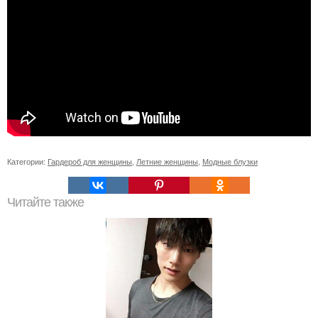
Категории:
Гардероб для женщины
,
Летние женщины
,
Модные блузки
Читайте также