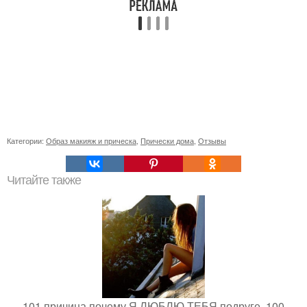
Категории:
Образ макияж и прическа
,
Прически дома
,
Отзывы
Читайте также
101 причина почему Я ЛЮБЛЮ ТЕБЯ подруге. 100