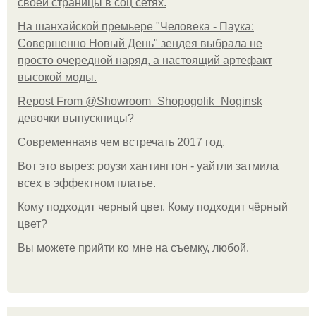
своей страницы в соц сетях.
На шанхайской премьере "Человека - Паука:
Совершенно Новый День" зендея выбрала не
просто очередной наряд, а настоящий артефакт
высокой моды.
Repost From @Showroom_Shopogolik_Noginsk
девочки выпускницы?
Современнаяв чем встречать 2017 год.
Вот это вырез: роузи хантингтон - уайтли затмила
всех в эффектном платьe.
Кому подходит черный цвет. Кому подходит чёрный
цвет?
Вы можете прийти ко мне на съемку, любой.