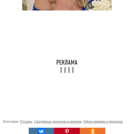
Категории:
Отзывы
,
Свадебные прически и макияж
,
Образ макияж и прическа