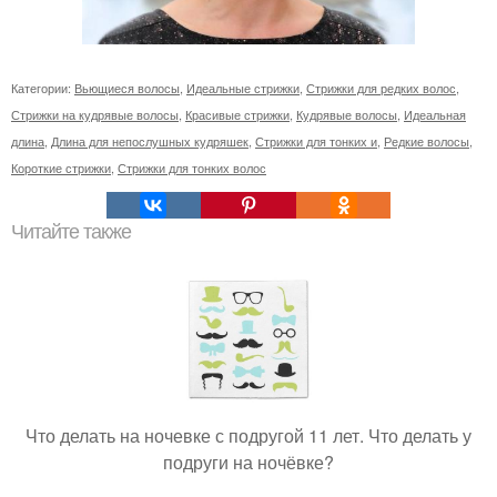
Категории:
Вьющиеся волосы
,
Идеальные стрижки
,
Стрижки для редких волос
,
Стрижки на кудрявые волосы
,
Красивые стрижки
,
Кудрявые волосы
,
Идеальная
длина
,
Длина для непослушных кудряшек
,
Стрижки для тонких и
,
Редкие волосы
,
Короткие стрижки
,
Стрижки для тонких волос
Читайте также
Что делать на ночевке с подругой 11 лет. Что делать у
подруги на ночёвке?