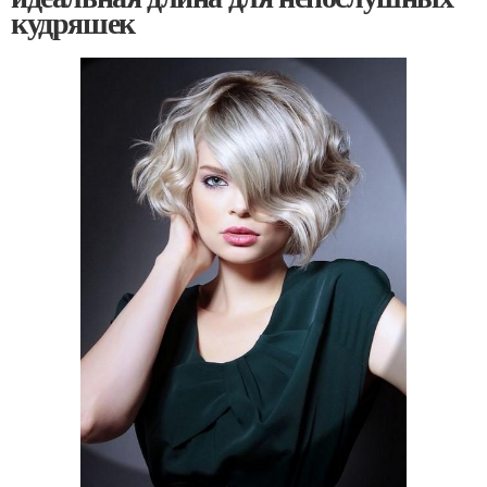
кудряшек