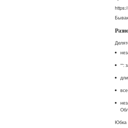
https
Бываю
Разн
Делят
нез
““:
дли
все
нез
Обл
Юбка 