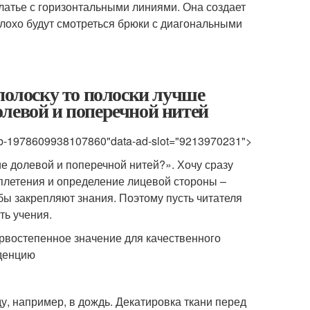
латье с горизонтальными линиями. Она создает
плохо будут смотреться брюки с диагональными
полоску то полоски лучше
левой и поперечной нитей
a-pub-1978609938107860"data-ad-slot="9213970231">
е долевой и поперечной нитей?». Хочу сразу
еплетения и определение лицевой стороны –
 бы закрепляют знания. Поэтому пусть читателя
ть учения.
ервостепенное значение для качественного
нденцию
у, например, в дождь. Декатировка ткани перед