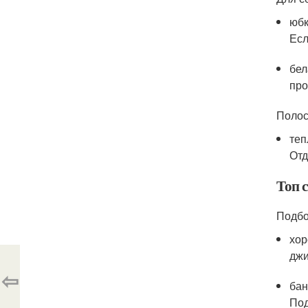
юбк
Есл
бел
про
Полос
теп
Отд
Топ 
Подбо
хор
джи
⇦
бан
Под