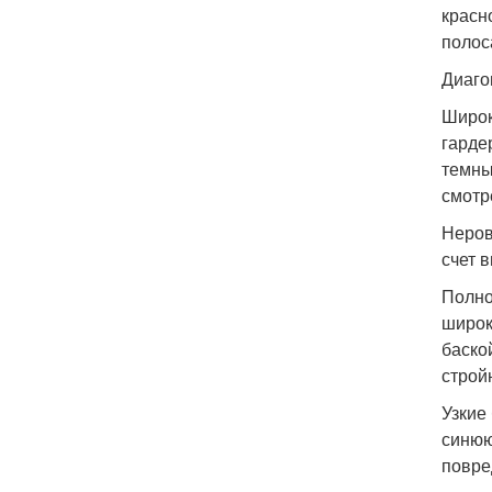
красн
полос
Диаго
Широк
гарде
темны
смотр
Неров
счет 
Полно
широк
баско
строй
Узкие
синюю
повре