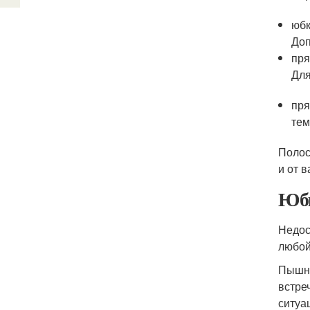
юбк
Доп
пря
Для
пря
тем
Полос
и от в
Юбк
Недос
любой
Пышна
встре
ситуа