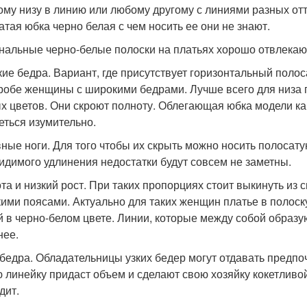
ому низу в линию или любому другому с линиями разных отт
атая юбка черно белая с чем носить ее они не знают.
нальные черно-белые полоски на платьях хорошо отвлека
ие бедра. Вариант, где присутствует горизонтальный полос
робе женщины с широкими бедрами. Лучше всего для низа
х цветов. Они скроют полноту. Облегающая юбка модели к
еться изумительно.
ные ноги. Для того чтобы их скрыть можно носить полосат
видимого удлинения недостатки будут совсем не заметны.
та и низкий рост. При таких пропорциях стоит выкинуть из
ими поясами. Актуально для таких женщин платье в полоску
й в черно-белом цвете. Линии, которые между собой образую
нее.
 бедра. Обладательницы узких бедер могут отдавать предпо
 линейку придаст объем и сделают свою хозяйку кокетливой
дит.