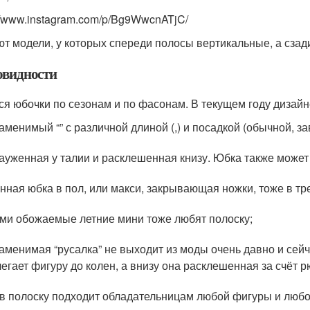
://www.instagram.com/p/Bg9WwcnATjC/
т модели, у которых спереди полосы вертикальные, а сзад
овидности
ся юбочки по сезонам и по фасонам. В текущем году диза
аменимый “” с различной длиной (,) и посадкой (обычной, з
 зауженная у талии и расклешенная книзу. Юбка также може
нная юбка в пол, или макси, закрывающая ножки, тоже в тр
ми обожаемые летние мини тоже любят полоску;
аменимая “русалка” не выходит из моды очень давно и сейч
егает фигуру до колен, а внизу она расклешенная за счёт р
в полоску подходит обладательницам любой фигуры и любо