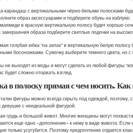
а-карандаш с вертикальными чёрно-белыми полосками буде
олните образ аксессуарами и подберите обувь на каблуке;
маямиди в красную вертикальную полосу будет хорошо соч
 завершения образа подберите светлые лодочки на высоком 
мая голубая юбка “на запах” в вертикальную белую полосу 
ными босоножками. Сумочку выберите темного цвета, но с 
ы не выходят из моды и могут сделать из любой фигуры “к
ас будет сложно оторвать взгляд.
а в полоску прямая с чем носить. Как
татки фигуры можно всегда скрыть под одеждой, поэтому, с
 девушке с неидеальной фигурой.
я грудь и большой живот. Многие женщины могут похваста
чается еще одно «дополнение» к нему в виде живота. Если 
ция только усугубится. Поэтому предпочтение отдается клас