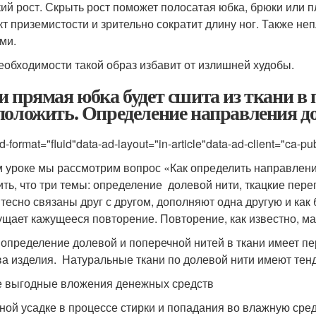
ий рост. Скрыть рост поможет полосатая юбка, брюки или п
т приземистости и зрительно сократит длину ног. Также не
ми.
еобходимости такой образ избавит от излишней худобы.
и прямая юбка будет сшита из ткани в 
положить. Определение направления до
d-format="fluid"data-ad-layout="in-article"data-ad-client="c
м уроке мы рассмотрим вопрос «Как определить направлени
ить, что три темы: определение долевой нити, ткацкие пер
 тесно связаны друг с другом, дополняют одна другую и как
ущает кажущееся повторение. Повторение, как известно, ма
 определение долевой и поперечной нитей в ткани имеет п
а изделия. Натуральные ткани по долевой нити имеют те
 выгодные вложения денежных средств
ьной усадке в процессе стирки и попадания во влажную сред