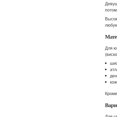
Девуш
потом
Высок
любую
Мате
Для ю
(виск
ши
атл
ден
кож
Кроме
Вари
Для с