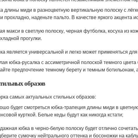
а длины миди в разноцветную вертикальную полоску с лёгк
и прохладно, наденьте пальто. В качестве яркого акцента и
ая макси в светлую полоску, черная футболка, косуха из кожи
хладной прогулки.
ка является универсальной и легко может применяться для 
лая юбка-русалка с ассиметричной полоской темного цвета
айте предпочтение темному берету и темным ботильонам, а 
стильных образов
рка самых актуальных стильных образов:
ошо будет смотреться юбка-трапеция длины миди в цветну
нсовой курткой. Белые кеды будут как никогда кстати;
дажная юбка в черно-белую полоску будет отлично сочетат
берите сумочку нейтрального оттенка и босоножки на каблу