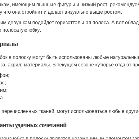
кам, имеющим пышные фигуры и низкий рост, рекомендуем 
у что она стройнит и делает визуально выше ростом.
им девушкам подойдёт горизоттальная полоса. А вот облад
 полосатую юбку.
риалы
бок в полоску могут быть использованы любые натуральные 
оза, акрил) материалы. В текущем сезоне кутюрье отдают 
фон;
ас;
им;
а.
 перечисленных тканей, могут использоваться любые други
анты удачных сочетаний
езона юбка в полоску является незаменимым элементом га