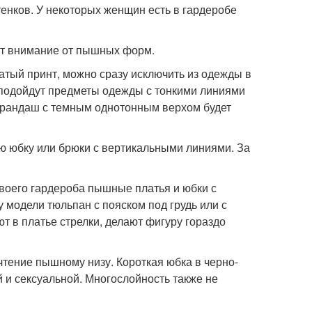
енков. У некоторых женщин есть в гардеробе
ют внимание от пышных форм.
атый принт, можно сразу исключить из одежды в
 подойдут предметы одежды с тонкими линиями
арандаш с темным однотонным верхом будет
ую юбку или брюки с вертикальными линиями. За
 своего гардероба пышные платья и юбки с
 модели тюльпан с пояском под грудь или с
т в платье стрелки, делают фигуру гораздо
чтение пышному низу. Короткая юбка в черно-
 и сексуальной. Многослойность также не