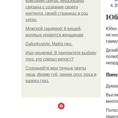
компании сейчас неразрывно
В
связана с создание своего
контента, своей страницы в соц
Юбк
сетях.
Юбка 
Мужской гардероб: 6 вещей,
её но
которые нравятся женщинам
гамму
Dafunkystyle. Matrix neo.
Дизай
Ищу моделей. В приоритете выберу
полюб
того, кто сделал репост?
неорд
Сохраняйте мои точные черты
Внеш
лица, форму губ, линию скул, носа и
разрез глаз.
Думае
Выгля
много
Полос
принт