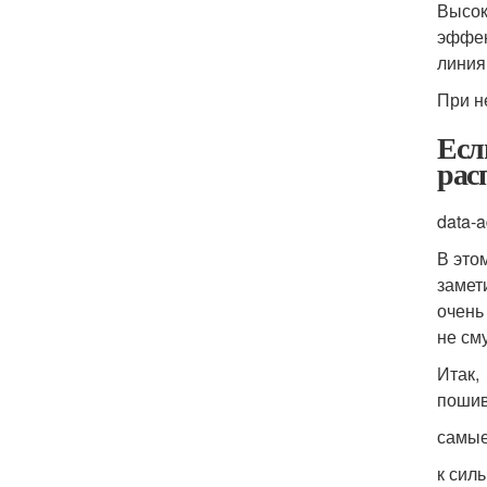
Высок
эффек
линия
При н
Есл
рас
data-a
В это
замет
очень
не см
Итак,
пошив
самые
к сил