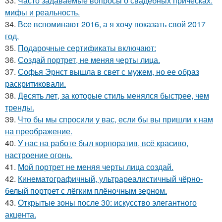
33.
Часто задаваемые вопросы о свадебных прическах:
мифы и реальность.
34.
Все вспоминают 2016, а я хочу показать свой 2017
год.
35.
Подарочные сертификаты включают:
36.
Создай портрет, не меняя черты лица.
37.
Софья Эрнст вышла в свет с мужем, но ее образ
раскритиковали.
38.
Десять лет, за которые стиль менялся быстрее, чем
тренды.
39.
Что бы мы спросили у вас, если бы вы пришли к нам
на преображение.
40.
У нас на работе был корпоратив, всё красиво,
настроение огонь.
41.
Мой портрет не меняя черты лица создай.
42.
Кинематографичный, ультрареалистичный чёрно-
белый портрет с лёгким плёночным зерном.
43.
Открытые зоны после 30: искусство элегантного
акцента.