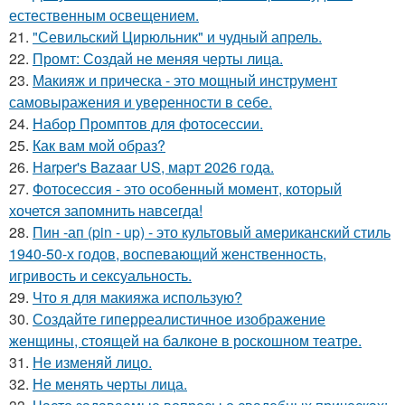
естественным освещением.
21.
"Севильский Цирюльник" и чудный апрель.
22.
Промт: Создай не меняя черты лица.
23.
Макияж и прическа - это мощный инструмент
самовыражения и уверенности в себе.
24.
Набор Промптов для фотосессии.
25.
Как вам мой образ?
26.
Harper's Bazaar US, март 2026 года.
27.
Фотосессия - это особенный момент, который
хочется запомнить навсегда!
28.
Пин -ап (pin - up) - это культовый американский стиль
1940-50-х годов, воспевающий женственность,
игривость и сексуальность.
29.
Что я для макияжа использую?
30.
Создайте гиперреалистичное изображение
женщины, стоящей на балконе в роскошном театре.
31.
Не изменяй лицо.
32.
Не менять черты лица.