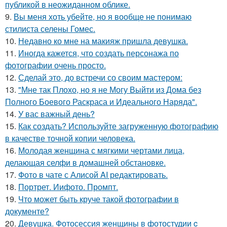
публикой в неожиданном облике.
9.
Вы меня хоть убейте, но я вообще не понимаю
стилиста селены Гомес.
10.
Недавно ко мне на макияж пришла девушка.
11.
Иногда кажется, что создать персонажа по
фотографии очень просто.
12.
Сделай это, до встречи со своим мастером:
13.
"Мне так Плохо, но я не Могу Выйти из Дома без
Полного Боевого Раскраса и Идеального Наряда".
14.
У вас важный день?
15.
Как создать? Используйте загруженную фотографию
в качестве точной копии человека.
16.
Молодая женщина с мягкими чертами лица,
делающая селфи в домашней обстановке.
17.
Фото в чате с Алисой AI редактировать.
18.
Портрет. Иифото. Промпт.
19.
Что может быть круче такой фотографии в
документе?
20.
Девушка. Фотосессия женщины в фотостудии c