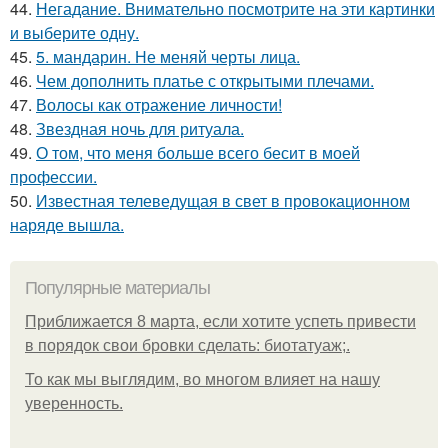
44.
Негадание. Внимательно посмотрите на эти картинки
и выберите одну.
45.
5. мандарин. Не меняй черты лица.
46.
Чем дополнить платье с открытыми плечами.
47.
Волосы как отражение личности!
48.
Звездная ночь для ритуала.
49.
О том, что меня больше всего бесит в моей
профессии.
50.
Известная телеведущая в свет в провокационном
наряде вышла.
Популярные материалы
Приближается 8 марта, если хотите успеть привести
в порядок свои бровки сделать: биотатуаж;.
То как мы выглядим, во многом влияет на нашу
уверенность.