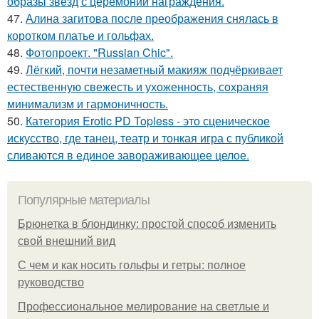
образы звезд с церемонии награждения.
47.
Алина загитова после преображения снялась в
коротком платье и гольфах.
48.
Фотопроект. "Russian Chic".
49.
Лёгкий, почти незаметный макияж подчёркивает
естественную свежесть и ухоженность, сохраняя
минимализм и гармоничность.
50.
Категория Erotic PD Topless - это сценическое
искусство, где танец, театр и тонкая игра с публикой
сливаются в единое завораживающее целое.
Популярные материалы
Брюнетка в блондинку: простой способ изменить
свой внешний вид
С чем и как носить гольфы и гетры: полное
руководство
Профессиональное мелирование на светлые и