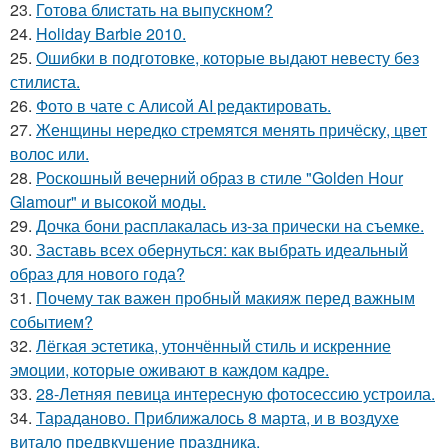
23.
Готова блистать на выпускном?
24.
Holiday Barbie 2010.
25.
Ошибки в подготовке, которые выдают невесту без
стилиста.
26.
Фото в чате с Алисой AI редактировать.
27.
Женщины нередко стремятся менять причёску, цвет
волос или.
28.
Роскошный вечерний образ в стиле "Golden Hour
Glamour" и высокой моды.
29.
Дочка бони расплакалась из-за прически на съемке.
30.
Заставь всех обернуться: как выбрать идеальный
образ для нового года?
31.
Почему так важен пробный макияж перед важным
событием?
32.
Лёгкая эстетика, утончённый стиль и искренние
эмоции, которые оживают в каждом кадре.
33.
28-Летняя певица интересную фотосессию устроила.
34.
Тараданово. Приближалось 8 марта, и в воздухе
витало предвкушение праздника.