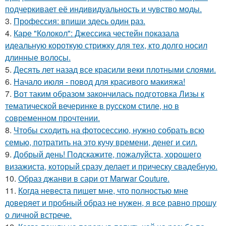
подчеркивает её индивидуальность и чувство моды.
3.
Профессия: впиши здесь один раз.
4.
Каре "Колокол": Джессика честейн показала
идеальную короткую стрижку для тех, кто долго носил
длинные волосы.
5.
Десять лет назад все красили веки плотными слоями.
6.
Начало июля - повод для красивого макияжа!
7.
Вот таким образом закончилась подготовка Лизы к
тематической вечеринке в русском стиле, но в
современном прочтении.
8.
Чтобы сходить на фотосессию, нужно собрать всю
семью, потратить на это кучу времени, денег и сил.
9.
Добрый день! Подскажите, пожалуйста, хорошего
визажиста, который сразу делает и прическу свадебную.
10.
Образ джанви в сари от Marwar Couture.
11.
Когда невеста пишет мне, что полностью мне
доверяет и пробный образ не нужен, я все равно прошу
о личной встрече.