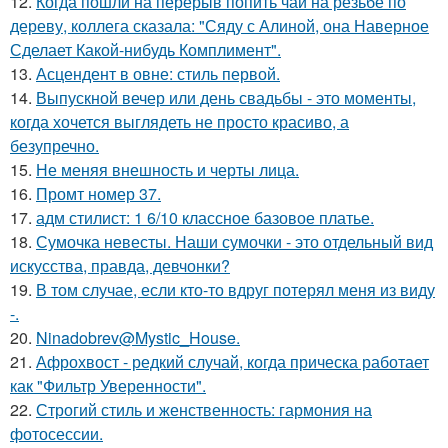
12.
Когда пошли на перерыв попить чай на резьбе по
дереву, коллега сказала: "Сяду с Алиной, она Наверное
Сделает Какой-нибудь Комплимент".
13.
Асцендент в овне: стиль первой.
14.
Выпускной вечер или день свадьбы - это моменты,
когда хочется выглядеть не просто красиво, а
безупречно.
15.
Не меняя внешность и черты лица.
16.
Промт номер 37.
17.
адм стилист: 1 6/10 классное базовое платье.
18.
Сумочка невесты. Наши сумочки - это отдельный вид
искусства, правда, девчонки?
19.
В том случае, если кто-то вдруг потерял меня из виду
-.
20.
Ninadobrev@Mystic_House.
21.
Афрохвост - редкий случай, когда прическа работает
как "Фильтр Уверенности".
22.
Строгий стиль и женственность: гармония на
фотосессии.