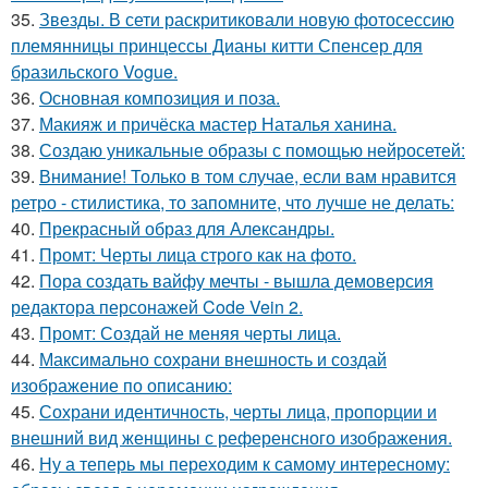
35.
Звезды. В сети раскритиковали новую фотосессию
племянницы принцессы Дианы китти Спенсер для
бразильского Vogue.
36.
Основная композиция и поза.
37.
Макияж и причёска мастер Наталья ханина.
38.
Создаю уникальные образы с помощью нейросетей:
39.
Внимание! Только в том случае, если вам нравится
ретро - стилистика, то запомните, что лучше не делать:
40.
Прекрасный образ для Александры.
41.
Промт: Черты лица строго как на фото.
42.
Пора создать вайфу мечты - вышла демоверсия
редактора персонажей Code Vein 2.
43.
Промт: Создай не меняя черты лица.
44.
Максимально сохрани внешность и создай
изображение по описанию:
45.
Сохрани идентичность, черты лица, пропорции и
внешний вид женщины с референсного изображения.
46.
Ну а теперь мы переходим к самому интересному: