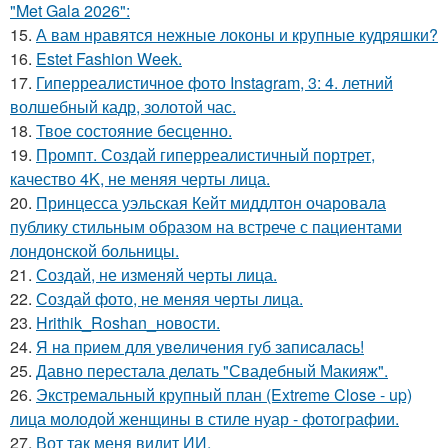
"Met Gala 2026":
15.
А вам нравятся нежные локоны и крупные кудряшки?
16.
Estet Fashion Week.
17.
Гиперреалистичное фото Instagram, 3: 4. летний
волшебный кадр, золотой час.
18.
Твое состояние бесценно.
19.
Промпт. Создай гиперреалистичный портрет,
качество 4K, не меняя черты лица.
20.
Принцесса уэльская Кейт миддлтон очаровала
публику стильным образом на встрече с пациентами
лондонской больницы.
21.
Создай, не изменяй черты лица.
22.
Создай фото, не меняя черты лица.
23.
Hrithik_Roshan_новости.
24.
Я нa пpиeм для увeличeния губ зaпиcaлacь!
25.
Давно перестала делать "Свадебный Макияж".
26.
Экстремальный крупный план (Extreme Close - up)
лица молодой женщины в стиле нуар - фотографии.
27.
Вот так меня видит ИИ.