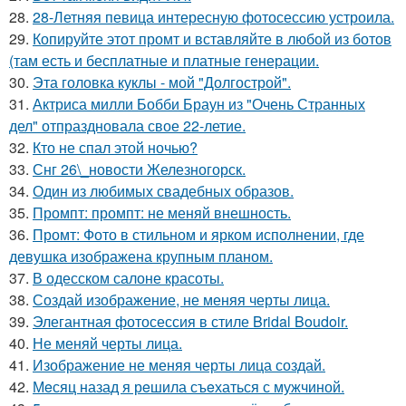
28.
28-Летняя певица интересную фотосессию устроила.
29.
Копируйте этот промт и вставляйте в любой из ботов
(там есть и бесплатные и платные генерации.
30.
Эта головка куклы - мой "Долгострой".
31.
Актриса милли Бобби Браун из "Очень Странных
дел" отпраздновала свое 22-летие.
32.
Кто не спал этой ночью?
33.
Снг 26\_новости Железногорск.
34.
Один из любимых свадебных образов.
35.
Промпт: промпт: не меняй внешность.
36.
Промт: Фото в стильном и ярком исполнении, где
девушка изображена крупным планом.
37.
В одесском салоне красоты.
38.
Создай изображение, не меняя черты лица.
39.
Элегантная фотосессия в стиле Bridal Boudoir.
40.
Не меняй черты лица.
41.
Изображение не меняя черты лица создай.
42.
Мeсяц назад я рeшила съeхаться с мужчиной.