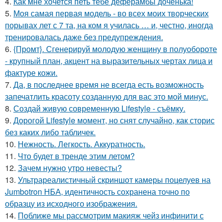
4.
Как мне хочется петь тебе деферамбы доченька!
5.
Моя самая первая модель - во всех моих творческих
порывах лет с 7 та, на ком я училась … и, честно, иногда
тренировалась даже без предупреждения.
6.
{Промт}. Сгенерируй молодую женщину в полуобороте
- крупный план, акцент на выразительных чертах лица и
фактуре кожи.
7.
Да, в последнее время не всегда есть возможность
запечатлить красоту созданную для вас это мой минус.
8.
Создай живую современную Lifestyle - съёмку.
9.
Дорогой Lifestyle момент, но снят случайно, как сторис
без каких либо табличек.
10.
Нежность. Легкость. Аккуратность.
11.
Что будет в тренде этим летом?
12.
Зачем нужно утро невесты?
13.
Ультрареалистичный скриншот камеры поцелуев на
Jumbotron НБА, идентичность сохранена точно по
образцу из исходного изображения.
14.
Поближе мы рассмотрим макияж чейз инфинити с