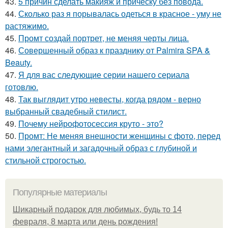
43.
5 причин сделать макияж и причёску без повода.
44.
Сколько раз я порывалась одеться в красное - уму не
растяжимо.
45.
Промт создай портрет, не меняя черты лица.
46.
Совершенный образ к празднику от Palmira SPA &
Beauty.
47.
Я для вас следующие серии нашего сериала
готовлю.
48.
Так выглядит утро невесты, когда рядом - верно
выбранный свадебный стилист.
49.
Почему нейрофотосессия круто - это?
50.
Промт: Не меняя внешности женщины с фото, перед
нами элегантный и загадочный образ с глубиной и
стильной строгостью.
Популярные материалы
Шикарный подарок для любимых, будь то 14
февраля, 8 марта или день рождения!