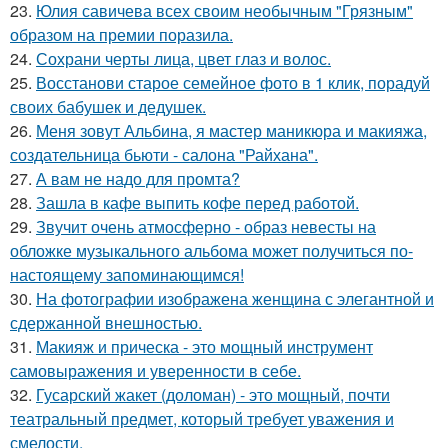
23.
Юлия савичева всех своим необычным "Грязным"
образом на премии поразила.
24.
Сохрани черты лица, цвет глаз и волос.
25.
Восстанови старое семейное фото в 1 клик, порадуй
своих бабушек и дедушек.
26.
Меня зовут Альбина, я мастер маникюра и макияжа,
создательница бьюти - салона "Райхана".
27.
А вам не надо для промта?
28.
Зашла в кафе выпить кофе перед работой.
29.
Звучит очень атмосферно - образ невесты на
обложке музыкального альбома может получиться по-
настоящему запоминающимся!
30.
На фотографии изображена женщина с элегантной и
сдержанной внешностью.
31.
Макияж и прическа - это мощный инструмент
самовыражения и уверенности в себе.
32.
Гусарский жакет (доломан) - это мощный, почти
театральный предмет, который требует уважения и
смелости.