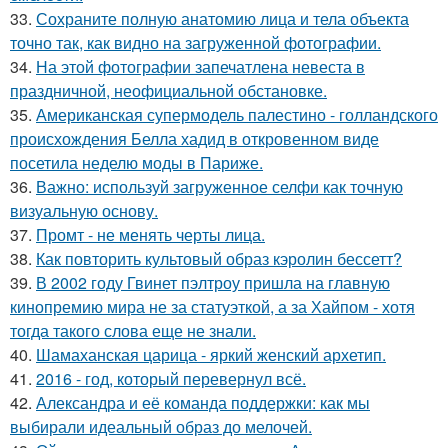
33.
Сохраните полную анатомию лица и тела объекта
точно так, как видно на загруженной фотографии.
34.
На этой фотографии запечатлена невеста в
праздничной, неофициальной обстановке.
35.
Американская супермодель палестино - голландского
происхождения Белла хадид в откровенном виде
посетила неделю моды в Париже.
36.
Важно: используй загруженное селфи как точную
визуальную основу.
37.
Промт - не менять черты лица.
38.
Как повторить культовый образ кэролин бессетт?
39.
В 2002 году Гвинет пэлтроу пришла на главную
кинопремию мира не за статуэткой, а за Хайпом - хотя
тогда такого слова еще не знали.
40.
Шамаханская царица - яркий женский архетип.
41.
2016 - год, который перевернул всё.
42.
Александра и её команда поддержки: как мы
выбирали идеальный образ до мелочей.