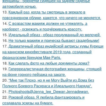
женщины - брюнетки сидящей на заднем сиденье
автомобиля ночью.
13.
Каждый раз, когда ты смотришь в зеркало в
повседневном облике, кажется, что ничего не меняется.
14.
С возрастом макияж должен не утяжелять, а
наоборот - освежать и подчёркивать красоту.
15.
Идеальный образ - образ продуманный до мелочей.
16.
He только макияж и прическа бывают свадебными!
17.
Драматичный образ индийской актрисы хумы Куреши
на каннском кинофестивале 2019 года, созданный
французским брендом Mae Paris.
18.
Как сделать фото на любые документы дома?
19.
Гиперреалистичная фотография женщины, стоящей
на фоне горного пейзажа на закате.
20.
"Мне так Плохо, но я не Могу Выйти из Дома без
Полного Боевого Раскраса и Идеального Наряда".
21.
Photoshoots@Jenna_lee_Dewan Jennadewan.
22.
Роковой образ. Я любила фантазировать и
создавала эскизы на бумаге.