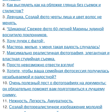
2.
Как выглядеть как на обложке глянца без съемок и
стилистов?
3.
Девушка. Создай фото черты лица и цвет волос не
менять.
4.
"Шикарна! Свежее фото 60-летней Марины зудиной
восхитило поклонников.
5.
Хочу пучок с фатой;.
6.
Мастера, милые, у меня такая радость случалась!
7.
Максимально реалистичная фотография, элегантная и
властная студийная съемка.
8.
Просто невозможно отвести взгляд!
9.
Хотите, чтобы ваша семейная фотосессия получилась
незабываемой и радостной?
10.
Очень полезный прст о фотографиях на документы:
он обязательно поможет вам подготовиться к лучшему
снимку.
11.
Нежность. Легкость. Аккуратность.
12.
Создай фотореалистичное изображение молодой