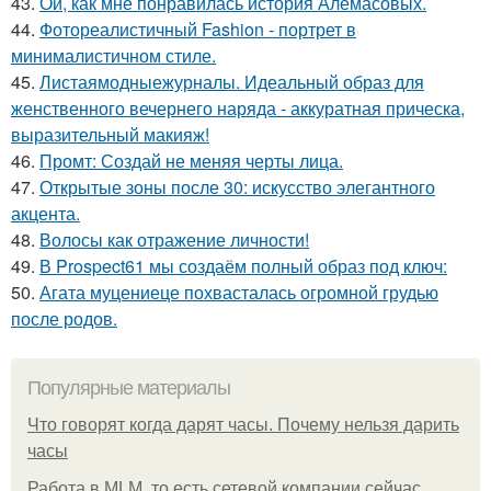
43.
Ой, как мне понравилась история Алемасовых.
44.
Фотореалистичный Fashion - портрет в
минималистичном стиле.
45.
Листаямодныежурналы. Идеальный образ для
женственного вечернего наряда - аккуратная прическа,
выразительный макияж!
46.
Промт: Создай не меняя черты лица.
47.
Открытые зоны после 30: искусство элегантного
акцента.
48.
Волосы как отражение личности!
49.
В Prospect61 мы создаём полный образ под ключ:
50.
Агата муцениеце похвасталась огромной грудью
после родов.
Популярные материалы
Что говорят когда дарят часы. Почему нельзя дарить
часы
Работа в MLM, то есть сетевой компании сейчас