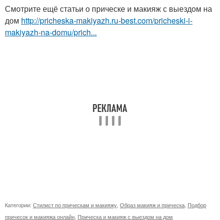
Смотрите ещё статьи о прическе и макияж с выездом на
дом
http://pricheska-makiyazh.ru-best.com/pricheski-i-
makiyazh-na-domu/prich...
Категории:
Стилист по прическам и макияжу
,
Образ макияж и прическа
,
Подбор
причесок и макияжа онлайн
,
Прическа и макияж с выездом на дом