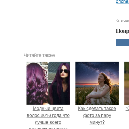
priche
Категори
Понр
Читайте также
Модные цвета
Как сделать такое
"
волос 2016 года что
фото за пару
лучше всего
минут?
подчеркнет новую