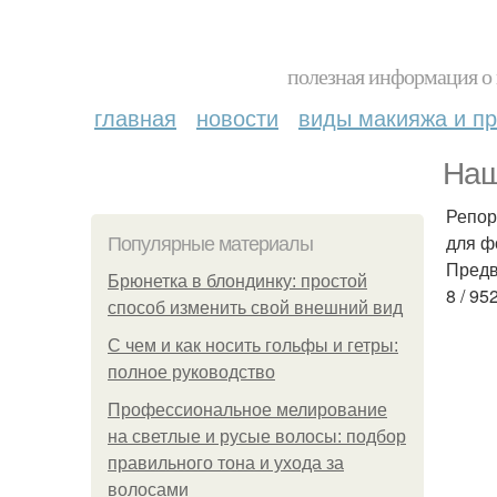
полезная информация о 
главная
новости
виды макияжа и пр
Наш
Репор
для ф
Популярные материалы
Предв
Брюнетка в блондинку: простой
8 / 95
способ изменить свой внешний вид
С чем и как носить гольфы и гетры:
полное руководство
Профессиональное мелирование
на светлые и русые волосы: подбор
правильного тона и ухода за
волосами