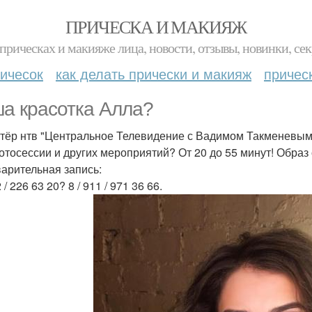
ПРИЧЕСКА И МАКИЯЖ
прическах и макияже лица, новости, отзывы, новинки, сек
ичесок
как делать прически и макияж
причес
а красотка Алла?
тёр нтв "Центральное Телевидение с Вадимом Такменевым" 
отосессии и других мероприятий? От 20 до 55 минут! Образ 
арительная запись:
2 / 226 63 20? 8 / 911 / 971 36 66.