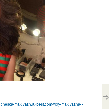
⇨
pricheska-makiyazh.ru-best.com/vidy-makiyazha-i-