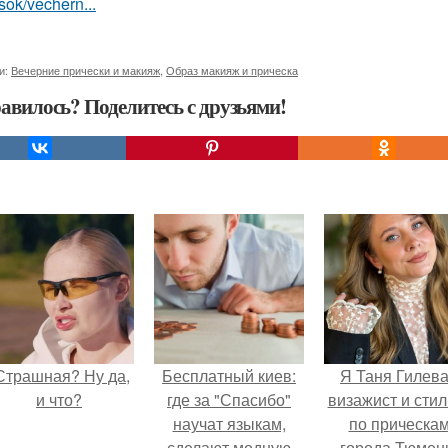
sok/vechern...
и:
Вечерние прически и макияж
,
Образ макияж и прическа
авилось? Поделитесь с друзьями!
Страшная? Ну да,
Бесплатный киев:
Я Таня Гилева
и что?
где за "Спасибо"
визажист и стил
научат языкам,
по прическа
сделают модную
города Тюмен