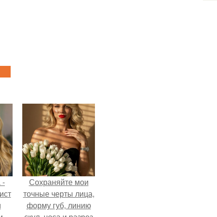
 -
Сохраняйте мои
ист
точные черты лица,
м
форму губ, линию
и.
скул, носа и разрез