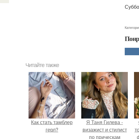
Суббот
Категори
Понр
Читайте также
Как стать тамблер
Я Таня Гилева -
герл?
визажист и стилист
т
по прическам