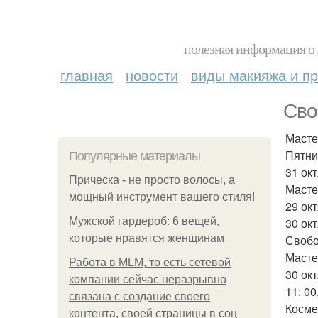
полезная информация о 
главная
новости
виды макияжа и пр
Сво
Масте
Пятни
Популярные материалы
31 окт
Прическа - не просто волосы, а
Масте
мощный инструмент вашего стиля!
29 окт
Мужской гардероб: 6 вещей,
30 окт
которые нравятся женщинам
Свобо
Масте
Работа в MLM, то есть сетевой
30 ок
компании сейчас неразрывно
11: 00
связана с создание своего
Космет
контента, своей страницы в соц