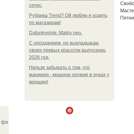
Свобо
сетях.
Масте
Рубрика Trend? Ой люблю я ходить
Пятниц
по магазинам!
Dafunkystyle. Matrix neo.
С опозданием, но выкладываю
своих первых красоток выпускниц
2026 год.
Нельзя забывать о том, что
маникюр - мощное оружие в руках у
женщин!
⇦