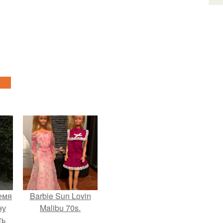
емя
Barbie Sun Lovin
ну
Malibu 70s.
ть