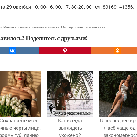
а 29 октября 10: 00-16: 00; 17: 30-20: 00 тел: 89169141356.
и:
Маникюр педикюр макияж прическа
,
Мастер причесок и макияжа
авилось? Поделитесь с друзьями!
Сохраняйте мои
Как всегда
В последнее вр
очные черты лица,
выглядеть
я всё чаще од
форму губ, линию
ухожено?
закономернос