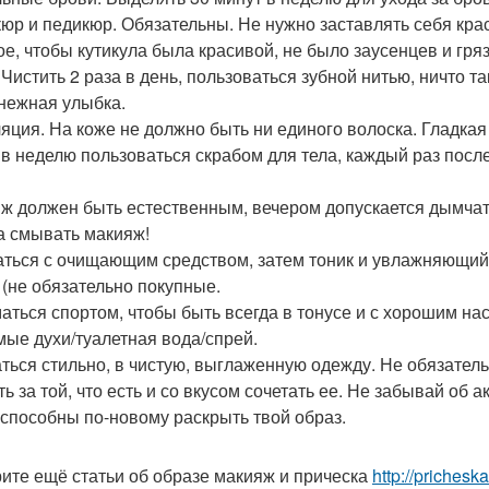
юр и педикюр. Обязательны. Не нужно заставлять себя краси
ое, чтобы кутикула была красивой, не было заусенцев и гряз
Чистить 2 раза в день, пользоваться зубной нитью, ничто та
нежная улыбка.
яция. На коже не должно быть ни единого волоска. Гладкая
з в неделю пользоваться скрабом для тела, каждый раз пос
ж должен быть естественным, вечером допускается дымчаты
а смывать макияж!
ться с очищающим средством, затем тоник и увлажняющий 
 (не обязательно покупные.
аться спортом, чтобы быть всегда в тонусе и с хорошим на
ые духи/туалетная вода/спрей.
ться стильно, в чистую, выглаженную одежду. Не обязатель
ть за той, что есть и со вкусом сочетать ее. Не забывай об 
 способны по-новому раскрыть твой образ.
ите ещё статьи об образе макияж и прическа
http://prichesk