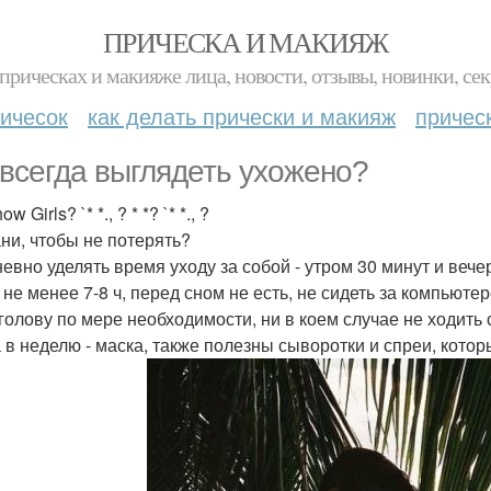
ПРИЧЕСКА И МАКИЯЖ
прическах и макияже лица, новости, отзывы, новинки, сек
ичесок
как делать прически и макияж
причес
 всегда выглядеть ухожено?
ow Girls? `* *., ? * *? `* *., ?
ни, чтобы не потерять?
евно уделять время уходу за собой - утром 30 минут и вечеро
 не менее 7-8 ч, перед сном не есть, не сидеть за компьюте
голову по мере необходимости, ни в коем случае не ходить 
а в неделю - маска, также полезны сыворотки и спреи, кото