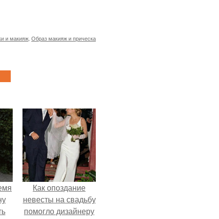
и и макияж
,
Образ макияж и прическа
емя
Как опоздание
ну
невесты на свадьбу
ть
помогло дизайнеру