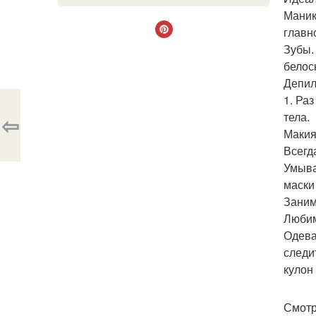
Маник
главн
Зубы. 
белос
Депил
1. Ра
тела.
⇦
Макия
Всегд
Умыва
маски
Заним
Любим
Одева
следи
кулон
Смотр