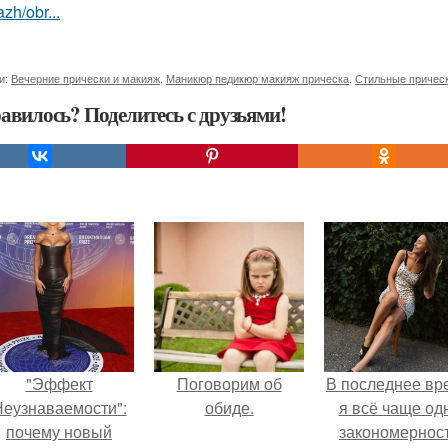
zh/obr...
и:
Вечерние прически и макияж
,
Маникюр педикюр макияж прическа
,
Стильные прическ
авилось? Поделитесь с друзьями!
"Эффект
Поговорим об
В последнее вр
еузнаваемости":
обиде.
я всё чаще од
почему новый
закономернос