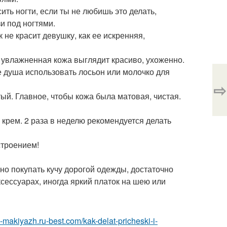
ть ногти, если ты не любишь это делать,
и под ногтями.
к не красит девушку, как ее искренняя,
 увлажненная кожа выглядит красиво, ухоженно.
ле душа использовать лосьон или молочко для
⇨
й. Главное, чтобы кожа была матовая, чистая.
крем. 2 раза в неделю рекомендуется делать
строением!
но покупать кучу дорогой одежды, достаточно
аксессуарах, иногда яркий платок на шею или
a-makiyazh.ru-best.com/kak-delat-pricheski-i-