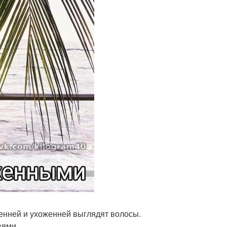
венней и ухоженней выглядят волосы.
вями.