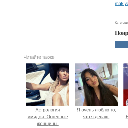
makiya
Категори
Понр
Читайте также
Астрология
Я очень люблю то,
имиджа. Огненные
что я делаю.
Н
женщины.