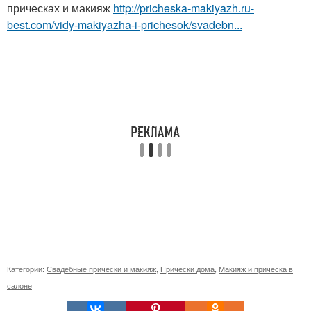
прическах и макияж
http://pricheska-makiyazh.ru-
best.com/vidy-makiyazha-i-prichesok/svadebn...
Категории:
Свадебные прически и макияж
,
Прически дома
,
Макияж и прическа в
салоне