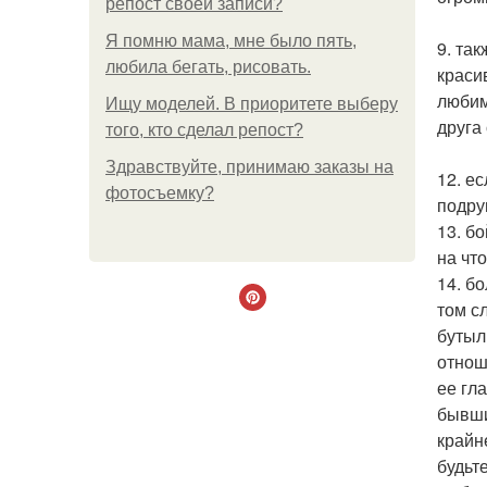
репост своей записи?
Я помню мама, мне было пять,
9. та
любила бегать, рисовать.
краси
любим
Ищу моделей. В приоритете выберу
друга 
того, кто сделал репост?
Здравствуйте, принимаю заказы на
12. е
фотосъемку?
подру
13. б
на чт
14. б
том с
бутыл
отнош
ее гл
бывши
крайн
будьт