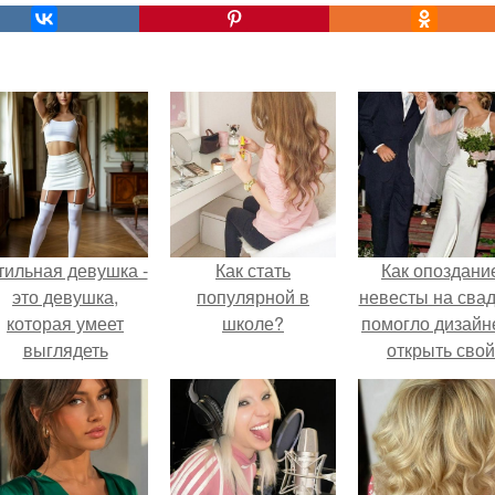
тильная девушка -
Как стать
Как опоздани
это девушка,
популярной в
невесты на сва
которая умеет
школе?
помогло дизайн
выглядеть
открыть свой
привлекательно и
бренд.
легантно в любои
ситуации.