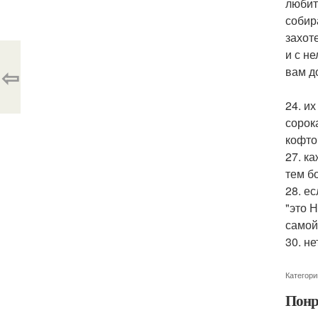
любит
собир
захот
и с н
⇦
вам д
24. и
сорок
кофто
27. к
тем б
28. е
"это 
самой
30. н
Категори
Понр