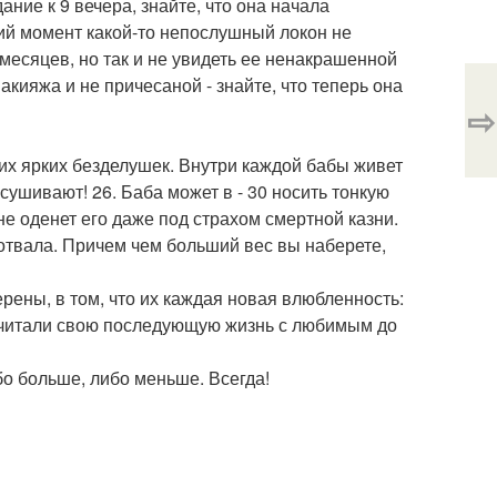
ание к 9 вечера, знайте, что она начала
ний момент какой-то непослушный локон не
 месяцев, но так и не увидеть ее ненакрашенной
макияжа и не причесаной - знайте, что теперь она
⇨
ких ярких безделушек. Внутри каждой бабы живет
сушивают! 26. Баба может в - 30 носить тонкую
не оденет его даже под страхом смертной казни.
 отвала. Причем чем больший вес вы наберете,
верены, в том, что их каждая новая влюбленность:
осчитали свою последующую жизнь с любимым до
бо больше, либо меньше. Всегда!