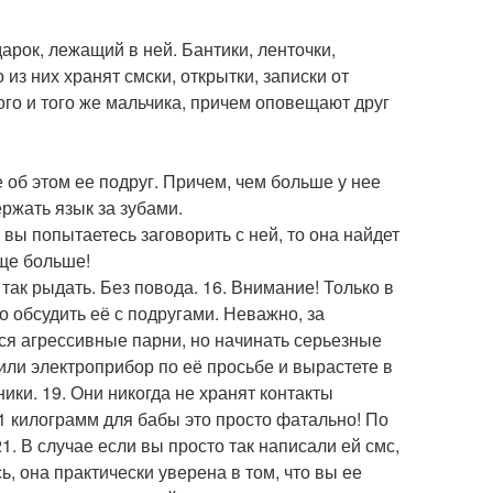
арок, лежащий в ней. Бантики, ленточки,
из них хранят смски, открытки, записки от
ого и того же мальчика, причем оповещают друг
е об этом ее подруг. Причем, чем больше у нее
ржать язык за зубами.
 вы попытаетесь заговорить с ней, то она найдет
еще больше!
так рыдать. Без повода. 16. Внимание! Только в
о обсудить её с подругами. Неважно, за
тся агрессивные парни, но начинать серьезные
или электроприбор по её просьбе и вырастете в
ики. 19. Они никогда не хранят контакты
1 килограмм для бабы это просто фатально! По
1. В случае если вы просто так написали ей смс,
ь, она практически уверена в том, что вы ее