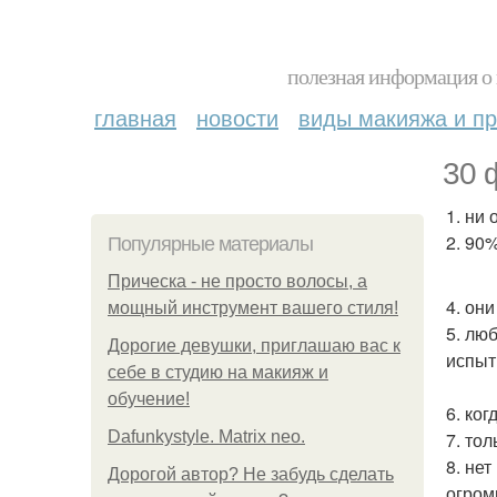
полезная информация о 
главная
новости
виды макияжа и пр
30 
1. ни
2. 90
Популярные материалы
Прическа - не просто волосы, а
4. он
мощный инструмент вашего стиля!
5. лю
Дорогие девушки, приглашаю вас к
испыт
себе в студию на макияж и
обучение!
6. ко
Dafunkystyle. Matrix neo.
7. то
8. не
Дорогой автор? Не забудь сделать
огром