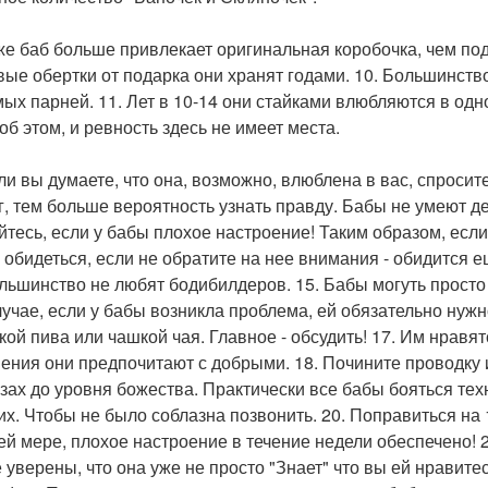
кже баб больше привлекает оригинальная коробочка, чем под
вые обертки от подарка они хранят годами. 10. Большинство 
ых парней. 11. Лет в 10-14 они стайками влюбляются в одн
об этом, и ревность здесь не имеет места.
сли вы думаете, что она, возможно, влюблена в вас, спросит
г, тем больше вероятность узнать правду. Бабы не умеют де
ойтесь, если у бабы плохое настроение! Таким образом, если
о обидеться, если не обратите на нее внимания - обидится 
ольшинство не любят бодибилдеров. 15. Бабы могуть просто 
лучае, если у бабы возникла проблема, ей обязательно нужн
кой пива или чашкой чая. Главное - обсудить! 17. Им нравя
ения они предпочитают с добрыми. 18. Почините проводку 
азах до уровня божества. Практически все бабы бояться техн
х. Чтобы не было соблазна позвонить. 20. Поправиться на 
ей мере, плохое настроение в течение недели обеспечено! 2
е уверены, что она уже не просто "Знает" что вы ей нравитес