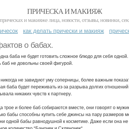
ПРИЧЕСКА И МАКИЯЖ
прическах и макияже лица, новости, отзывы, новинки, сек
ичесок
как делать прически и макияж
причес
фактов о бабах.
 одна баба не будет готовить сложное блюдо для себя одной.
% баб не довольны своей фигурой.
и никогда не завидуют уму соперницы, более важным показ
бая баба будет переживать из-за разрыва долгих отношений 
ывала никаких чувств к партнеру.
гда трое и более баб собираются вместе, они говорят о мужи
лько бабы способны купить себе джинсы на пару размеров м
т ни одной бабы равнодушной к косметике. Даже если она не
ное количество "Баночек и Скляночек".