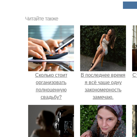
Читайте также
Сколько стоит
В последнее время
С
организовать
я всё чаще одну
полноценную
закономерность
свадьбу?
замечаю.
э