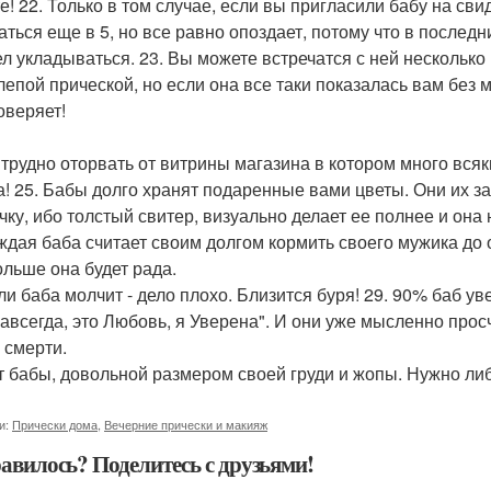
е! 22. Только в том случае, если вы пригласили бабу на свид
аться еще в 5, но все равно опоздает, потому что в послед
ел укладываться. 23. Вы можете встречатся с ней несколько
елепой прической, но если она все таки показалась вам без 
оверяет!
х трудно оторвать от витрины магазина в котором много вся
а! 25. Бабы долго хранят подаренные вами цветы. Они их за
чку, ибо толстый свитер, визуально делает ее полнее и она 
аждая баба считает своим долгом кормить своего мужика до
ольше она будет рада.
сли баба молчит - дело плохо. Близится буря! 29. 90% баб у
Навсегда, это Любовь, я Уверена". И они уже мысленно пр
 смерти.
ет бабы, довольной размером своей груди и жопы. Нужно ли
и:
Прически дома
,
Вечерние прически и макияж
авилось? Поделитесь с друзьями!