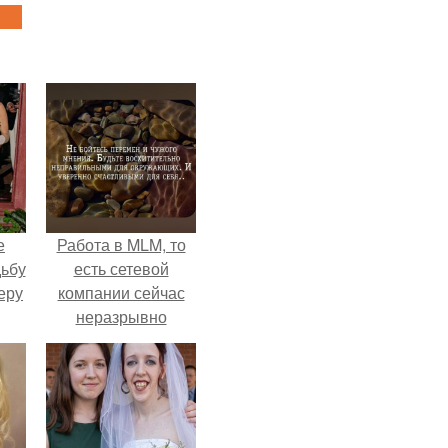
е
Работа в MLM, то
дьбу
есть сетевой
еру
компании сейчас
неразрывно
связана с создание
своего контента,
своей страницы в
соц сетях.