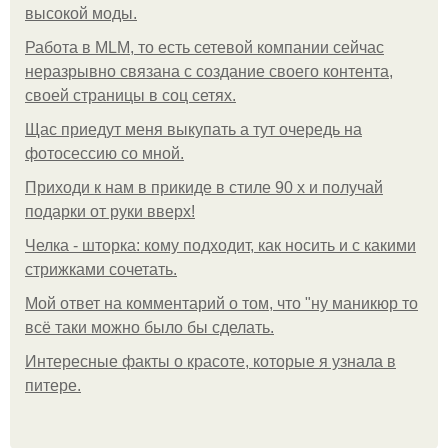
высокой моды.
Работа в MLM, то есть сетевой компании сейчас
неразрывно связана с создание своего контента,
своей страницы в соц сетях.
Щас приедут меня выкупать а тут очередь на
фотосессию со мной.
Приходи к нам в прикиде в стиле 90 х и получай
подарки от руки вверх!
Челка - шторка: кому подходит, как носить и с какими
стрижками сочетать.
Мой ответ на комментарий о том, что "ну маникюр то
всё таки можно было бы сделать.
Интересные факты о красоте, которые я узнала в
питере.