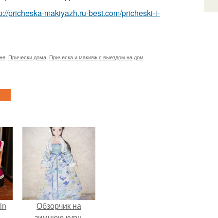
p://pricheska-makiyazh.ru-best.com/pricheski-i-
не
,
Прически дома
,
Прическа и макияж с выездом на дом
in
Обзорчик на
зимнюю курн.