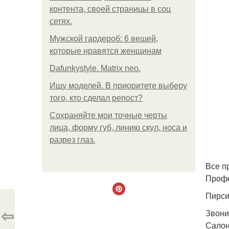
контента, своей страницы в соц
сетях.
Мужской гардероб: 6 вещей,
которые нравятся женщинам
Dafunkystyle. Matrix neo.
Ищу моделей. В приоритете выберу
того, кто сделал репост?
Сохраняйте мои точные черты
лица, форму губ, линию скул, носа и
разрез глаз.
Все п
Профе
Пирси
⇦
Звони
Салон