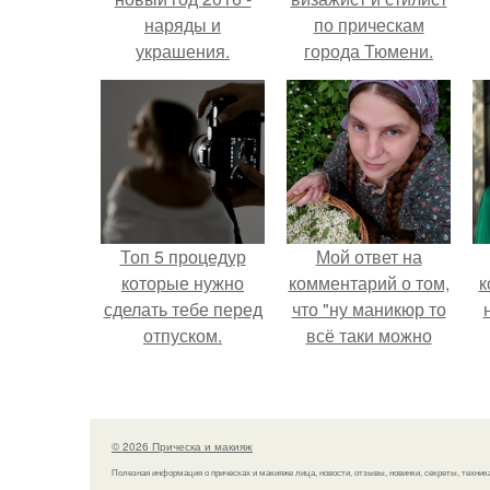
наряды и
по прическам
украшения.
города Тюмени.
э
Топ 5 процедур
Мой ответ на
которые нужно
комментарий о том,
к
сделать тебе перед
что "ну маникюр то
отпуском.
всё таки можно
было бы сделать.
© 2026 Прическа и макияж
Полезная информация о прическах и макияже лица, новости, отзывы, новинки, секреты, техник