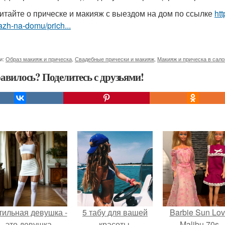
итайте о прическе и макияж с выездом на дом по ссылке
htt
zh-na-domu/prich...
и:
Образ макияж и прическа
,
Свадебные прически и макияж
,
Макияж и прическа в сало
авилось? Поделитесь с друзьями!
тильная девушка -
5 табу для вашей
Barbie Sun Lov
это девушка,
красоты.
Malibu 70s.