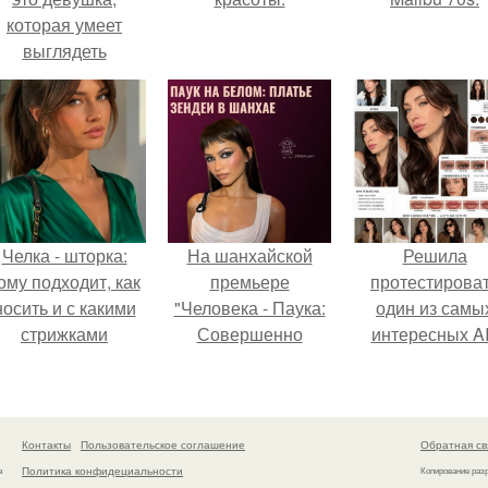
которая умеет
выглядеть
привлекательно и
легантно в любои
ситуации.
Челка - шторка:
На шанхайской
Решила
ому подходит, как
премьере
протестирова
носить и с какими
"Человека - Паука:
один из самы
стрижками
Совершенно
интересных AI
сочетать.
Новый День"
промтов для бь
зендея выбрала не
- анализа.
просто очередной
наряд, а настоящий
Контакты
Пользовательское соглашение
Обратная св
артефакт высокой
Политика конфидециальности
а
Копирование раз