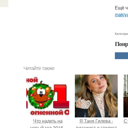
Ещё ч
makiya
Категори
Понр
Читайте также
Что надеть на
Я Таня Гилева -
С
новый год 2016 -
визажист и стилист