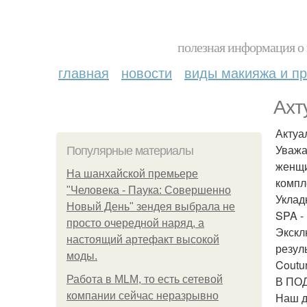
полезная информация о 
главная
новости
виды макияжа и пр
Ахт
Актуа
Уважа
Популярные материалы
женщи
На шанхайской премьере
компл
"Человека - Паука: Совершенно
Уклад
Новый День" зендея выбрала не
SPA - 
просто очередной наряд, а
Экскл
настоящий артефакт высокой
резул
моды.
Coutu
Работа в MLM, то есть сетевой
В ПО
компании сейчас неразрывно
Наш д