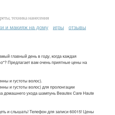
реты, техника нанесения
ки и макияж на дому
игры
отзывы
мый главный день в году, когда каждая
во"? Предлагает вам очень приятные цены на
инны и густоты волос).
инны и густоты волос) для пролонгации
мма домашнего ухода шампунь Beautex Care Haute
еть и слышать! Телефон для записи 60015! Цены