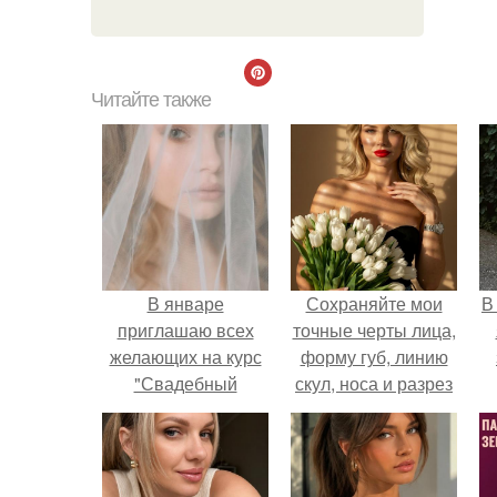
Читайте также
В январе
Сохраняйте мои
В
приглашаю всех
точные черты лица,
желающих на курс
форму губ, линию
"Свадебный
скул, носа и разрез
Стилист".
глаз.