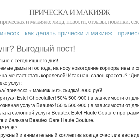
ПРИЧЕСКА И МАКИЯЖ
прическах и макияже лица, новости, отзывы, новинки, сек
ичесок
как делать прически и макияж
причес
унг? Выгодный пост!
льно с сегодняшнего дня!
емые дамы и господа, на носу новогодние корпоративы и са
на мечтает стать королевой! Итак наш салон красоты? "Ди
екс услуг:
ка/ прическа + макияж 50% скидка! 2000 руб!
ритуал Estel Chocolatier! 50% 500-900 ( в зависимости от дл
юзивная услуга Beautex! 50% 500-900 ( в зависимости от дл
ьтата салонной услуги Beautex Estel Haute Couture програ
re и бальзам Beautex Care Haute Couture.
ДАРОК?
ружный и внимательный коллектив всегда счастлив вас вид