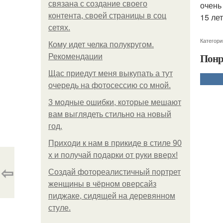
связана с создание своего
очень
контента, своей страницы в соц
15 ле
сетях.
Категори
Кому идет челка полукругом.
Понр
Рекомендации
Щас приедут меня выкупать а тут
очередь на фотосессию со мной.
3 модные ошибки, которые мешают
вам выглядеть стильно на новый
год.
Приходи к нам в прикиде в стиле 90
х и получай подарки от руки вверх!
⇦
Создай фотореалистичный портрет
женщины в чёрном оверсайз
пиджаке, сидящей на деревянном
стуле.