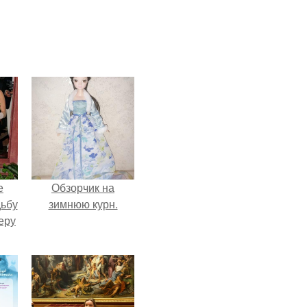
е
Обзорчик на
дьбу
зимнюю курн.
еру