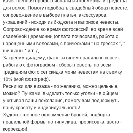
Качественная профессиональная косметика и средства
для волос. Помогу подобрать свадебный образ невесте,
сопровождение в выборе платья, аксессуаров,
украшений - исходя из бюджета и капризов невесты.
Сопровождение во время фотосессий, во время всей
свадебной церемонии (оплата почасовая), работа с
нарощенными волосами, с прическами * на трессах *, *
шиньоны * и т. д.
Закрепим диадему, фату, затянем правильно корсет,
работаю с фотографом - сборы невесты по всем
традициям фото сет скидка моим невестам на съемку
10% (мой фотограф).
Реснички для визажа - по желанию, можно цельные,
можно? Пучками, выделить только уголки - в общем
учитывая ваши пожелания, помогу вам подчеркнуть
вашу красоту и индивидуальность!
Художественное оформление бровей, подборка
правильной формы по типу лица, прорисовка, цвето -
коррекция!