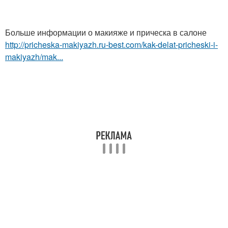
Больше информации о макияже и прическа в салоне
http://pricheska-makiyazh.ru-best.com/kak-delat-pricheski-i-
makiyazh/mak...