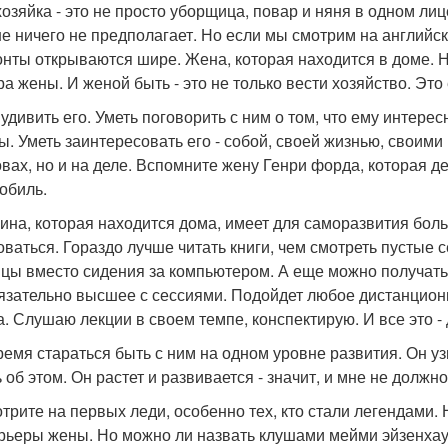
озяйка - это не просто уборщица, повар и няня в одном лиц
е ничего не предполагает. Но если мы смотрим на английско
онты открываются шире. Жена, которая находится в доме. Не
ра жены. И женой быть - это не только вести хозяйство. Эт
 удивить его. Уметь поговорить с ним о том, что ему интере
ы. Уметь заинтересовать его - собой, своей жизнью, своими
овах, но и на деле. Вспомните жену Генри форда, которая д
обиль.
на, которая находится дома, имеет для саморазвития боль
оваться. Гораздо лучше читать книги, чем смотреть пустые 
нцы вместо сидения за компьютером. А еще можно получать 
язательно высшее с сессиями. Подойдет любое дистанционн
а. Слушаю лекции в своем темпе, конспектирую. И все это -
ремя стараться быть с ним на одном уровне развития. Он узн
 об этом. Он растет и развивается - значит, и мне не должно
трите на первых леди, особенно тех, кто стали легендами. 
арьеры жены. Но можно ли назвать клушами мейми эйзенхау