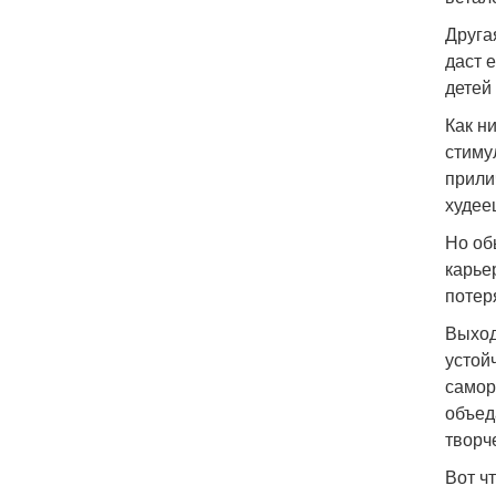
Друга
даст 
детей
Как н
стиму
прили
худее
Но обы
карье
потер
Выход
устой
самор
объед
творч
Вот ч