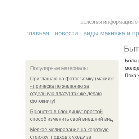
полезная информация о 
главная
новости
виды макияжа и пр
Быт
Больш
молод
Популярные материалы
Пока 
Приглашаю на фотосъёмку (макияж
- прическа по желанию за
отдельную плату) так же делаю
фотокнигу!
Брюнетка в блондинку: простой
способ изменить свой внешний вид
Мелкое мелирование на короткую
стрижку: подход к уходу за