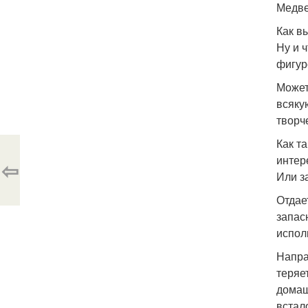
Медве
Как в
Ну и ч
фигур
Может
всяку
творч
Как т
интер
⇦
Или з
Отдае
запас
испол
Напра
теряе
домаш
встал