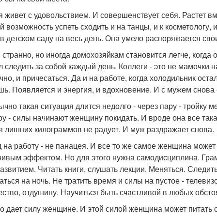
я живет с удовольствием. И совершенствует себя. Растет вм
ей возможность успеть сходить и на танцы, и к косметологу, 
 в детском саду на весь день. Она умело распоряжается сво
и странно, но иногда домохозяйкам становится легче, когда
л следить за собой каждый день. Коллеги - это не мамочки 
чно, и причесаться. Да и на работе, когда холодильник оста
шь. Появляется и энергия, и вдохновение. И с мужем снова 
чно такая ситуация длится недолго - через пару - тройку ме
ру - силы начинают женщину покидать. И вроде она все такая
я лишних килограммов не радует. И муж раздражает снова.
 на работу - не панацея. И все то же самое женщина может
чивым эффектом. Но для этого нужна самодисциплина. Гра
азвитием. Читать книги, слушать лекции. Меняться. Следить
аться на ночь. Не тратить время и силы на пустое - телевиз
ество, отдушину. Научиться быть счастливой в любых обсто
то дает силу женщине. И этой силой женщина может питать с