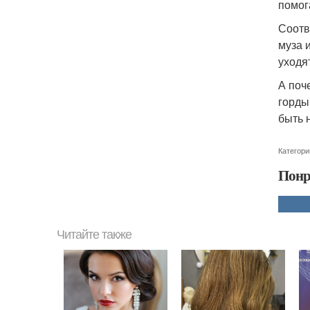
помог
Соотв
муза 
уходя
А поч
горды
быть 
Категори
Понр
Читайте также