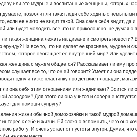
деву или это мудрые и воспитанные женщины, которых час
ы думаете, позволит ли такая леди себе ходить с немытыми
то, если ее никто не видит такой. Она сама себя видит, да и
ой или будет молодить все что не приколочено, не думая о
 ли такая женщина лежать на диване и смотреть новости? Б
ю ерунду? На все то, что не делает ее красивее, мудрее и с
еством, которое обогащает ее внутренний мир? Или уделит
акая женщина с мужем общается? Рассказывает ли ему про с
есом слушает все то, что он ей говорит? Умеет ли она подде
аводит одну и ту же пластинку про детские площадки, магаз
т ли она себя этим отношениям или жадничает? Боится ли о
ной аэродром? Для этого ли она учится и совершенствуется
ьзует для помощи супругу?
вления жизни обычной домохозяйки и такой мудрой домашн
т интерес к себе и жизни. Ей сложно вспомнить, чего она хо
нюю работу. И очень устает от пустоты внутри. Думая, что 
о бы на свои места.