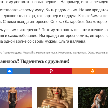
ать ему достигать новых вершин. Например, стать президен
етствовать своему мужу, быть рядом с ним. Не как придаток 
и вдохновительница, как партнер и подруга. Как любимая же
т. С ними всегда интересно. Они как батарейки, без которых 
ему с ними интересно? Потому что опять же - этим женщина
ня и самолюбование. Им правда интересно жить, интересно
на одной волне со своим мужем. Ольга валяева.
и:
Прически дома
,
Модный макияж и прическа
,
Новости по прическам
,
Образ макияж и
авилось? Поделитесь с друзьями!