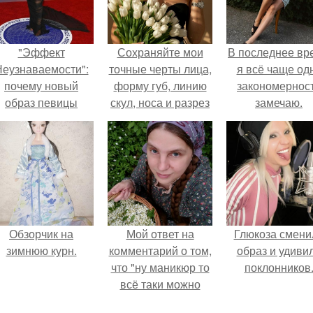
"Эффект
Сохраняйте мои
В последнее вр
еузнаваемости":
точные черты лица,
я всё чаще од
почему новый
форму губ, линию
закономернос
образ певицы
скул, носа и разрез
замечаю.
вызвал споры о
глаз.
гранях
возможного?
Обзорчик на
Мой ответ на
Глюкоза смени
зимнюю курн.
комментарий о том,
образ и удиви
что "ну маникюр то
поклонников
всё таки можно
было бы сделать.