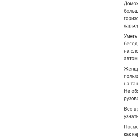
Домох
больш
гориз
карье
Уметь
бесед
на сл
автом
Женщи
польз
на та
Не об
рузов
Все в
узнать
Посмо
как к