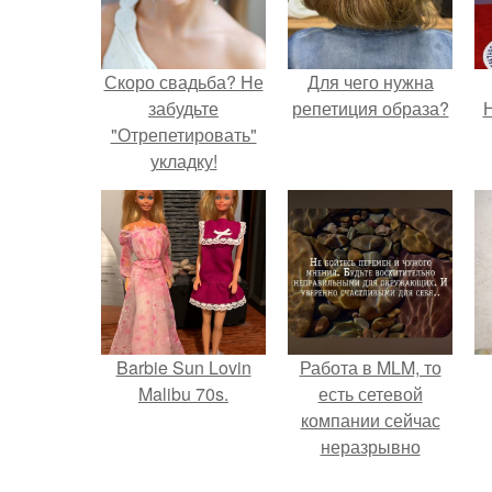
Скоро свадьба? Не
Для чего нужна
забудьте
репетиция образа?
Н
"Отрепетировать"
укладку!
Barbie Sun Lovin
Работа в MLM, то
Malibu 70s.
есть сетевой
компании сейчас
неразрывно
связана с создание