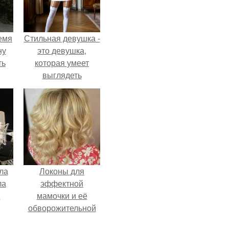
емя
Стильная девушка -
ну
это девушка,
ть
которая умеет
выглядеть
привлекательно и
элегантно в любои
ситуации.
ла
Локоны для
ла
эффектной
.
мамочки и её
обворожительной
дочурки.