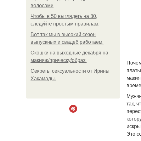
волосами
Чтобы в 50 выглядеть на 30,
следуйте простым правилам:
Вот так мы в высокий сезон
выпускных и свадеб работаем.
Окошки на выходные декабря на
макияж/прическу/образ:
Почем
плать
Секреты сексуальности от Ирины
макия
Хакамады.
време
Мужчи
так, 
перес
котор
искры
Это с