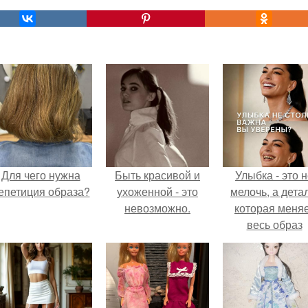
Для чего нужна
Быть красивой и
Улыбка - это 
епетиция образа?
ухоженной - это
мелочь, а детал
невозможно.
которая меня
весь образ
человека.