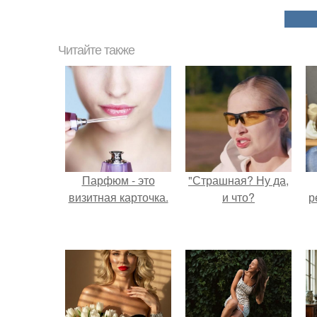
Читайте также
Парфюм - это
"Страшная? Ну да,
визитная карточка.
и что?
р