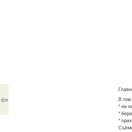
Главн
⇦
В том
* не 
* бер
* при
Съёмк