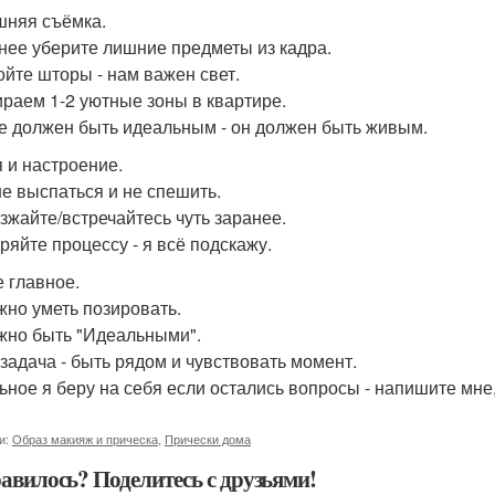
няя съёмка.
анее уберите лишние предметы из кадра.
ройте шторы - нам важен свет.
ираем 1-2 уютные зоны в квартире.
е должен быть идеальным - он должен быть живым.
 и настроение.
ше выспаться и не спешить.
езжайте/встречайтесь чуть заранее.
еряйте процессу - я всё подскажу.
 главное.
жно уметь позировать.
жно быть "Идеальными".
задача - быть рядом и чувствовать момент.
ьное я беру на себя если остались вопросы - напишите мне,
и:
Образ макияж и прическа
,
Прически дома
авилось? Поделитесь с друзьями!