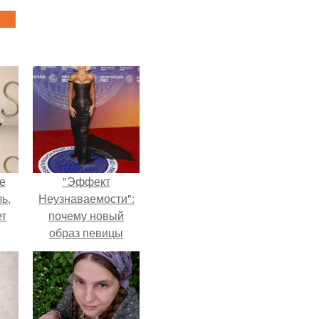
не
"Эффект
ь,
Неузнаваемости":
ет
почему новый
образ певицы
вызвал споры о
гранях
возможного?