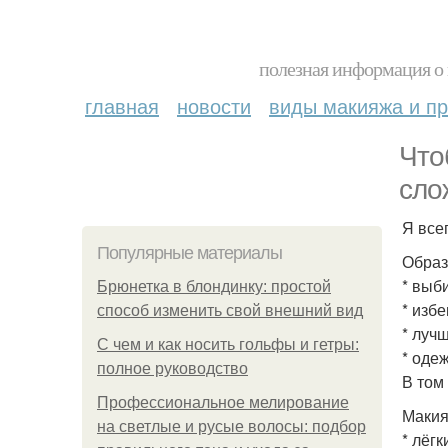
полезная информация о 
главная
новости
виды макияжа и пр
Что
сло
Я все
Популярные материалы
Образ
* выб
Брюнетка в блондинку: простой
* изб
способ изменить свой внешний вид
* луч
С чем и как носить гольфы и гетры:
* оде
полное руководство
В том
Профессиональное мелирование
Макия
на светлые и русые волосы: подбор
* лёг