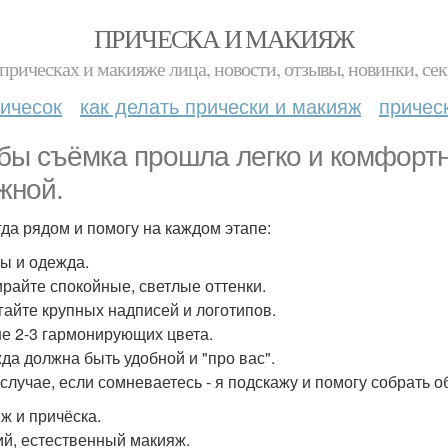
ПРИЧЕСКА И МАКИЯЖ
прическах и макияже лица, новости, отзывы, новинки, сек
ичесок
как делать прически и макияж
причес
бы съёмка прошла легко и комфортн
жной.
гда рядом и помогу на каждом этапе:
ы и одежда.
ирайте спокойные, светлые оттенки.
егайте крупных надписей и логотипов.
ше 2-3 гармонирующих цвета.
жда должна быть удобной и "про вас".
 случае, если сомневаетесь - я подскажу и помогу собрать о
ж и причёска.
кий, естественный макияж.