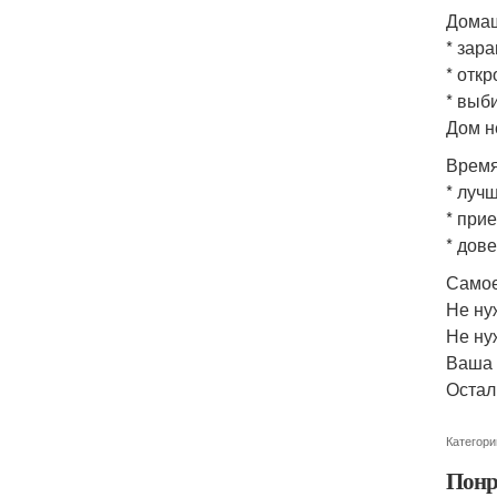
Домаш
* зар
* отк
* выб
Дом н
Время
* луч
* при
* дов
Самое
Не ну
Не ну
Ваша 
Остал
Категори
Понр