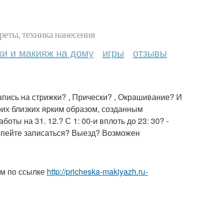
реты, техника нанесения
ки и макияж на дому
игры
отзывы
апись на стрижки? , Прически? , Окрашивание? И
их близких ярким образом, созданным
ы на 31. 12.? С 1: 00-и вплоть до 23: 30? -
успейте записаться? Выезд? Возможен
ом по ссылке
http://pricheska-makiyazh.ru-