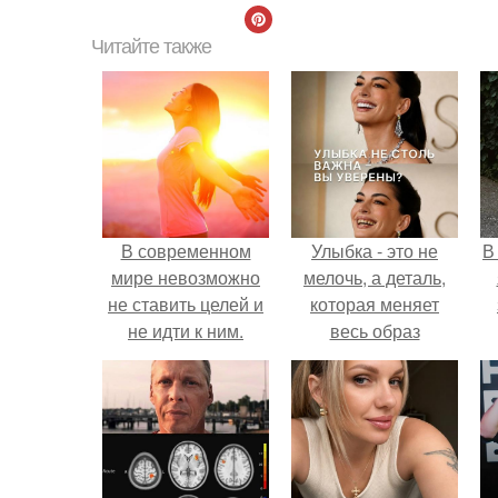
Читайте также
В современном
Улыбка - это не
В
мире невозможно
мелочь, а деталь,
не ставить целей и
которая меняет
не идти к ним.
весь образ
человека.