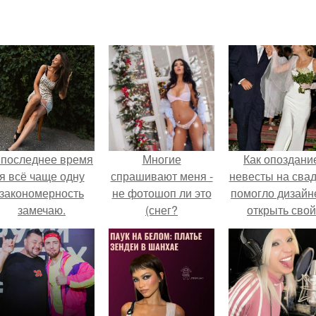
 последнее время
Многие
Как опоздани
я всё чаще одну
спрашивают меня -
невесты на сва
закономерность
не фотошоп ли это
помогло дизайн
замечаю.
(снег?
открыть свой
бренд.