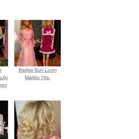
е
Barbie Sun Lovin
дьбу
Malibu 70s.
еру