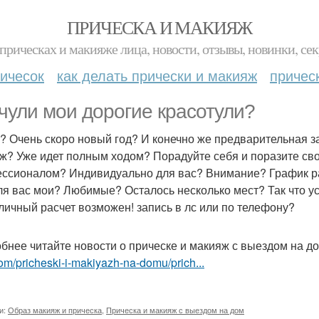
ПРИЧЕСКА И МАКИЯЖ
прическах и макияже лица, новости, отзывы, новинки, сек
ичесок
как делать прически и макияж
причес
чули мои дорогие красотули?
? Очень скоро новый год? И конечно же предварительная з
ж? Уже идет полным ходом? Порадуйте себя и поразите сво
ссионалом? Индивидуально для вас? Внимание? График работ
ля вас мои? Любимые? Осталось несколько мест? Так что 
личный расчет возможен! запись в лс или по телефону?
бнее читайте новости о прическе и макияж с выездом на д
om/pricheski-i-makiyazh-na-domu/prich...
и:
Образ макияж и прическа
,
Прическа и макияж с выездом на дом