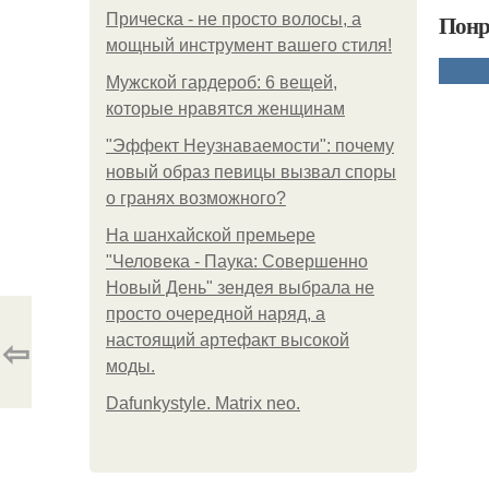
Понр
Прическа - не просто волосы, а
мощный инструмент вашего стиля!
Мужской гардероб: 6 вещей,
которые нравятся женщинам
"Эффект Неузнаваемости": почему
новый образ певицы вызвал споры
о гранях возможного?
На шанхайской премьере
"Человека - Паука: Совершенно
Новый День" зендея выбрала не
просто очередной наряд, а
⇦
настоящий артефакт высокой
моды.
Dafunkystyle. Matrix neo.